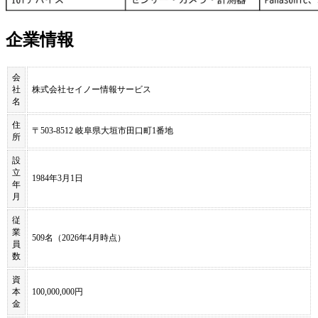
企業情報
会
社
株式会社セイノー情報サービス
名
住
〒503-8512 岐阜県大垣市田口町1番地
所
設
立
1984年3月1日
年
月
従
業
509名（2026年4月時点）
員
数
資
本
100,000,000円
金