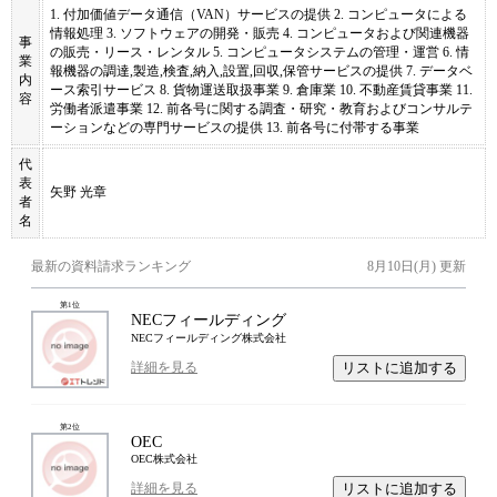
1. 付加価値データ通信（VAN）サービスの提供 2. コンピュータによる
情報処理 3. ソフトウェアの開発・販売 4. コンピュータおよび関連機器
事
の販売・リース・レンタル 5. コンピュータシステムの管理・運営 6. 情
業
報機器の調達,製造,検査,納入,設置,回収,保管サービスの提供 7. データベ
内
ース索引サービス 8. 貨物運送取扱事業 9. 倉庫業 10. 不動産賃貸事業 11.
容
労働者派遣事業 12. 前各号に関する調査・研究・教育およびコンサルテ
ーションなどの専門サービスの提供 13. 前各号に付帯する事業
代
表
矢野 光章
者
名
最新の資料請求ランキング
8月10日(月)
更新
第
1
位
NECフィールディング
NECフィールディング株式会社
リストに追加する
詳細を見る
第
2
位
OEC
OEC株式会社
リストに追加する
詳細を見る