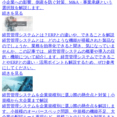
小企業への影響、倒産を防ぐ対策、M&A・事業承継という
選択肢を解説します。
続きを見る
経営管理システムとは？ERPとの違いや、できることを解説
経営管理システムとは、どのような機能が搭載された製品な
のでしょうか。業務を効率化できると聞き、気になっていま
せんか。この記事では、経営管理システムの概要や導入の目
的・機能について紹介します。経営管理システムでできるこ
とやERPとの違い・活用ポイントも解説するため、ぜひ参考
にしてください。
続きを見る
経営管理システムを企業規模別に選ぶ際の懸念点と対策｜小
規模から大企業まで解説
経営管理システムを企業規模別に選ぶ際の懸念点を解説しま
す。小規模のオーバースペック問題、中規模の機能不足、大
企業の配賦ルール再現など、規模ごとのリスクと対策をまと