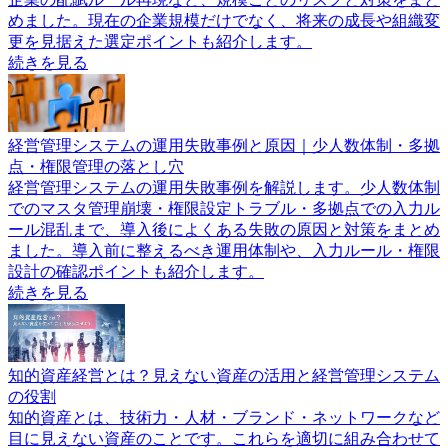
めました。現在の企業規模だけでなく、将来の成長や組織変
更を見据えた選定ポイントも紹介します。
続きを見る
経営管理システムの運用失敗事例と原因｜少人数体制・多拠
点・権限管理の落とし穴
経営管理システムの運用失敗事例を解説します。少人数体制
でのマスタ管理崩壊・権限設定トラブル・多拠点での入力ル
ール混乱まで、導入後によくある失敗の原因と対策をまとめ
ました。導入前に整えるべき運用体制や、入力ルール・権限
設計の確認ポイントも紹介します。
続きを見る
知的資産経営とは？見えない資産の活用と経営管理システム
の役割
知的資産とは、技術力・人材・ブランド・ネットワークなど
目に見えない資産のことです。これらを適切に組み合わせて