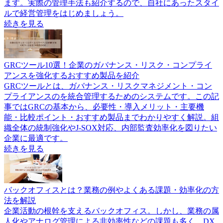
ます。実際の管理手法も紹介するので、自社にあったスタイ
ルで経営管理をはじめましょう。
続きを見る
GRCツール10選！企業のガバナンス・リスク・コンプライ
アンスを強化するおすすめ製品を紹介
GRCツールとは、ガバナンス・リスクマネジメント・コン
プライアンスのを統合管理するためのシステムです。この記
事ではGRCの基本から、必要性・導入メリット・主要機
能・比較ポイント・おすすめ製品までわかりやすく解説。組
織全体の統制強化やJ-SOX対応、内部監査効率化を図りたい
企業に最適です。
続きを見る
バックオフィスとは？業務の例やよくある課題・効率化の方
法を解説
企業活動の根幹を支えるバックオフィス。しかし、業務の属
人化やアナログ管理による非効率性などの課題も多く、DX