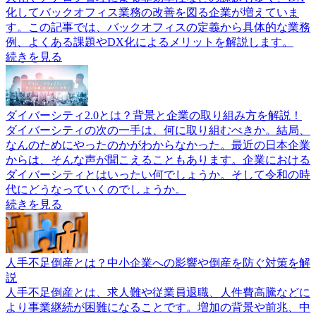
化してバックオフィス業務の改善を図る企業が増えていま
す。この記事では、バックオフィスの定義から具体的な業務
例、よくある課題やDX化によるメリットを解説します。
続きを見る
ダイバーシティ2.0とは？背景と企業の取り組み方を解説！
ダイバーシティの次の一手は、何に取り組むべきか。結局、
なんのためにやったのかがわからなかった。最近の日本企業
からは、そんな声が聞こえることもあります。企業における
ダイバーシティとはいったい何でしょうか。そして令和の時
代にどうなっていくのでしょうか。
続きを見る
人手不足倒産とは？中小企業への影響や倒産を防ぐ対策を解
説
人手不足倒産とは、求人難や従業員退職、人件費高騰などに
より事業継続が困難になることです。増加の背景や前兆、中