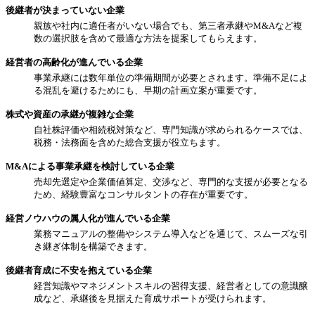
後継者が決まっていない企業
親族や社内に適任者がいない場合でも、第三者承継やM&Aなど複
数の選択肢を含めて最適な方法を提案してもらえます。
経営者の高齢化が進んでいる企業
事業承継には数年単位の準備期間が必要とされます。準備不足によ
る混乱を避けるためにも、早期の計画立案が重要です。
株式や資産の承継が複雑な企業
自社株評価や相続税対策など、専門知識が求められるケースでは、
税務・法務面を含めた総合支援が役立ちます。
M&Aによる事業承継を検討している企業
売却先選定や企業価値算定、交渉など、専門的な支援が必要となる
ため、経験豊富なコンサルタントの存在が重要です。
経営ノウハウの属人化が進んでいる企業
業務マニュアルの整備やシステム導入などを通じて、スムーズな引
き継ぎ体制を構築できます。
後継者育成に不安を抱えている企業
経営知識やマネジメントスキルの習得支援、経営者としての意識醸
成など、承継後を見据えた育成サポートが受けられます。