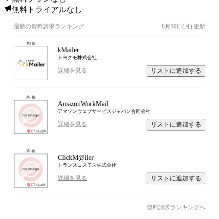
無料トライアルなし
最新の資料請求ランキング
8月10日(月)
更新
第
1
位
kMailer
トヨクモ株式会社
リストに追加する
詳細を見る
第
2
位
AmazonWorkMail
アマゾンウェブサービスジャパン合同会社
リストに追加する
詳細を見る
第
3
位
ClickM@iler
トランスコスモス株式会社
リストに追加する
詳細を見る
資料請求ランキングへ