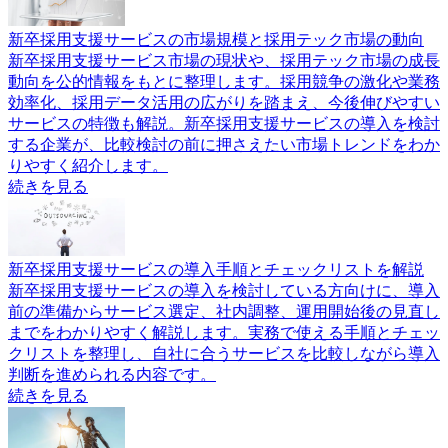
新卒採用支援サービスの市場規模と採用テック市場の動向
新卒採用支援サービス市場の現状や、採用テック市場の成長
動向を公的情報をもとに整理します。採用競争の激化や業務
効率化、採用データ活用の広がりを踏まえ、今後伸びやすい
サービスの特徴も解説。新卒採用支援サービスの導入を検討
する企業が、比較検討の前に押さえたい市場トレンドをわか
りやすく紹介します。
続きを見る
新卒採用支援サービスの導入手順とチェックリストを解説
新卒採用支援サービスの導入を検討している方向けに、導入
前の準備からサービス選定、社内調整、運用開始後の見直し
までをわかりやすく解説します。実務で使える手順とチェッ
クリストを整理し、自社に合うサービスを比較しながら導入
判断を進められる内容です。
続きを見る