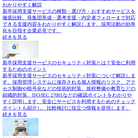
わかりやすく解説
新卒採用支援サービスの種類・選び方・おすすめサービスを
徹底比較。母集団形成・選考支援・内定者フォローまで対応
できる支援内容をわかりやすく解説します。採用活動の効率
化を目指す企業必見です。
続きを見る
新卒採用支援サービスのセキュリティ対策とは？安全に利用
するためのポイント
新卒採用支援サービスのセキュリティ対策について解説しま
す。採用管理システムに保存される個人情報のリスク、アク
セス制御や暗号化などの技術的対策、規程整備や教育などの
組織的対策、ISO/IEC 27001などの確認ポイントをわかりや
すく説明します。安全にサービスを利用するためのチェック
ポイントも紹介し、比較検討に役立つ情報を提供します。
続きを見る