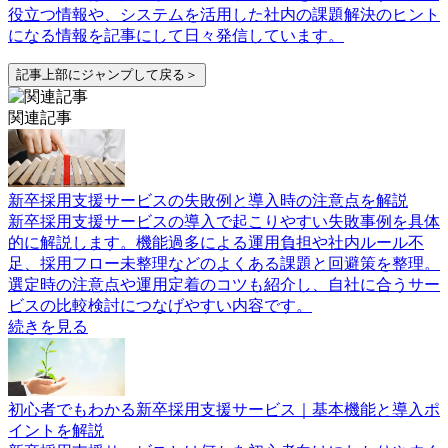
役立つ情報や、システムを活用した社内の課題解決のヒント
になる情報を記事にして日々発信しています。
記事上部にジャンプして戻る＞
関連記事
新卒採用支援サービスの失敗例と導入時の注意点を解説
新卒採用支援サービスの導入で起こりやすい失敗事例を具体
的に解説します。機能過多による運用負担や社内ルール不
足、採用フロー未整理などのよくある課題と回避策を整理。
選定時の注意点や運用定着のコツも紹介し、自社に合うサー
ビスの比較検討につなげやすい内容です。
続きを見る
初心者でもわかる新卒採用支援サービス｜基本機能と導入ポ
イントを解説