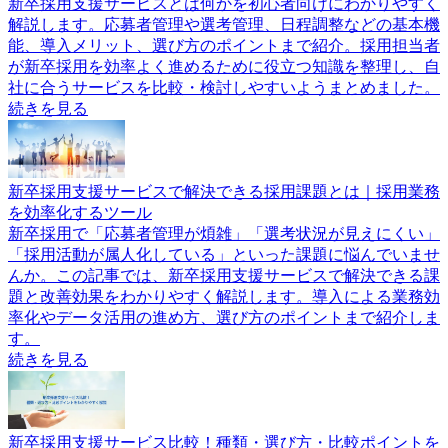
新卒採用支援サービスとは何かを初心者向けにわかりやすく
解説します。応募者管理や選考管理、日程調整などの基本機
能、導入メリット、選び方のポイントまで紹介。採用担当者
が新卒採用を効率よく進めるために役立つ知識を整理し、自
社に合うサービスを比較・検討しやすいようまとめました。
続きを見る
新卒採用支援サービスで解決できる採用課題とは｜採用業務
を効率化するツール
新卒採用で「応募者管理が煩雑」「選考状況が見えにくい」
「採用活動が属人化している」といった課題に悩んでいませ
んか。この記事では、新卒採用支援サービスで解決できる課
題と改善効果をわかりやすく解説します。導入による業務効
率化やデータ活用の進め方、選び方のポイントまで紹介しま
す。
続きを見る
新卒採用支援サービス比較！種類・選び方・比較ポイントを