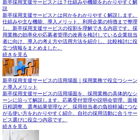
新卒採用支援サービスとは？仕組みや機能をわかりやすく解
説
新卒採用支援サービスとは何かをわかりやすく解説します。
仕組みや主な機能、導入メリット、利用企業の特徴まで整理
し、新卒採用支援サービスの役割を理解できる内容です。採
用業務の効率化や応募者管理の改善を検討している企業担当
者に向け、導入の考え方や活用方法を紹介し、比較検討に役
立つ情報をまとめました。
続きを見る
新卒採用支援サービスの活用場面｜採用業務で役立つシーン
と導入メリット
新卒採用支援サービスの活用場面を、採用業務の具体的なシ
ーンに沿って解説します。応募受付管理や説明会管理、面接
日程調整、選考結果管理など、採用担当者の負担軽減につな
がる使い方をわかりやすく紹介。自社の採用活動に合うサー
ビス選びに役立つ内容です。
続きを見る