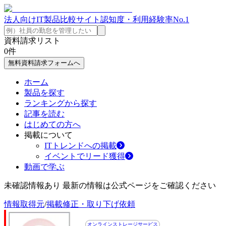
法人向けIT製品比較サイト
認知度・利用経験率No.1
資料請求リスト
0
件
無料資料請求フォームへ
ホーム
製品を探す
ランキングから探す
記事を読む
はじめての方へ
掲載について
ITトレンドへの掲載
イベントでリード獲得
動画で学ぶ
未確認情報あり 最新の情報は公式ページをご確認ください
情報取得元
/
掲載修正・取り下げ依頼
オンラインストレージサービス