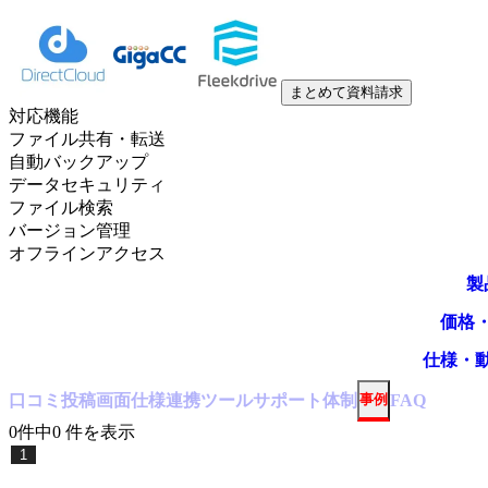
まとめて資料請求
対応機能
ファイル共有・転送
自動バックアップ
データセキュリティ
ファイル検索
バージョン管理
オフラインアクセス
製
価格
仕様・
口コミ
投稿
画面仕様
連携ツール
サポート体制
事例
FAQ
0
件中
0
件
を表示
1