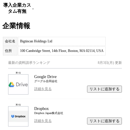
導入企業カス
-
タム有無
企業情報
会社名
Bigtincan Holdings Ltd
住所
100 Cambridge Street, 14th Floor, Boston, MA 02114, USA
最新の資料請求ランキング
8月3日(月)
更新
第
1
位
Google Drive
グーグル合同会社
リストに追加する
詳細を見る
第
2
位
Dropbox
Dropbox Japan株式会社
リストに追加する
詳細を見る