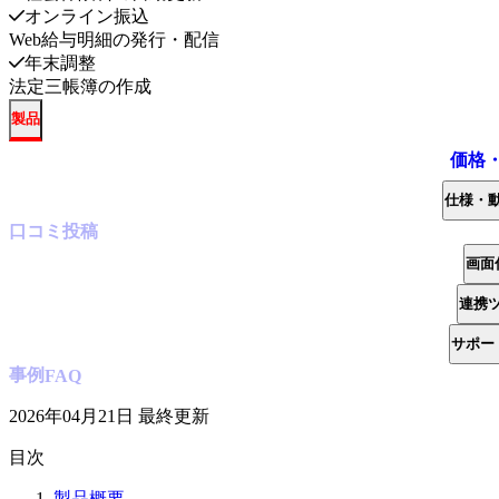
オンライン振込
Web給与明細の発行・配信
年末調整
法定三帳簿の作成
製品
価格
仕様・
口コミ
投稿
画面
連携
サポー
事例
FAQ
2026年04月21日
最終更新
目次
製品概要