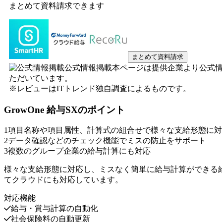
まとめて資料請求できます
まとめて資料請求
公式情報掲載
本ページは提供企業より公式
ただいています。
※レビューはITトレンド独自調査によるものです。
GrowOne 給与SX
のポイント
1
項目名称や項目属性、計算式の組合せで様々な支給形態に対
2
データ確認などのチェック機能でミスの防止をサポート
3
複数のグループ企業の給与計算にも対応
様々な支給形態に対応し、ミスなく簡単に給与計算ができる給
てクラウドにも対応しています。
対応機能
給与・賞与計算の自動化
社会保険料の自動更新