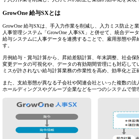
GrowOne 給与SXとは
GrowOne 給与SXは、手入力作業を削減し、入力ミス防止
人事管理システム「GrowOne 人事SX」と併せて、統合
給与システムに人事データを連携することで、雇用形態や昇
す。
月例給与・賞与計算から、昇給差額計算、年末調整、社会保
変更データの可視化や、データの有効期間管理にも対応して
ミスが許されない給与計算業務の作業性を高め、効率化と正
また、支給形態が異なる子会社や関連会社といった複数の法
ホールディングスやグループ企業などを一つのシステムで管