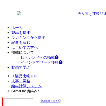
法人向けIT製品
ホーム
製品を探す
ランキングから探す
記事を読む
はじめての方へ
掲載について
ITトレンドへの掲載
イベントでリード獲得
動画で学ぶ
IT製品比較TOP
人事・労務
給与計算システム
GrowOne 給与SX
給与計算システム