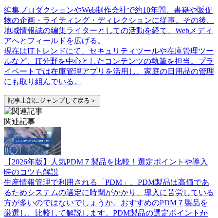
編集プロダクションやWeb制作会社で約10年間、書籍や販促
物の企画・ライティング・ディレクションに従事。その後、
地域情報誌の編集ライターとしての活動を経て、Webメディ
アへとフィールドを広げる。
現在はITトレンドにて、セキュリティツールや在庫管理ツー
ルなど、IT分野を中心としたコンテンツの執筆を担当。プラ
イベートでは在庫管理アプリを活用し、家庭の日用品の管理
にも取り組んでいる。
記事上部にジャンプして戻る＞
関連記事
【2026年版】人気PDM７製品を比較！選定ポイントや導入
時のコツも解説
生産情報管理で利用される「PDM」。PDM製品は高価であ
るためシステムの選定に時間がかかり、導入に苦労している
方が多いのではないでしょうか。おすすめのPDM７製品を
厳選し、比較して解説します。PDM製品の選定ポイントか