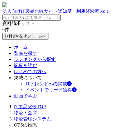
法人向けIT製品比較サイト
認知度・利用経験率No.1
資料請求リスト
0
件
無料資料請求フォームへ
ホーム
製品を探す
ランキングから探す
記事を読む
はじめての方へ
掲載について
ITトレンドへの掲載
イベントでリード獲得
動画で学ぶ
IT製品比較TOP
物流・倉庫
物流管理システム
OTSの物流