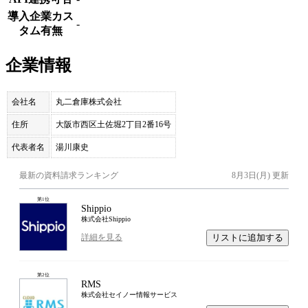
導入企業カス
-
タム有無
企業情報
会社名
丸二倉庫株式会社
住所
大阪市西区土佐堀2丁目2番16号
代表者名
湯川康史
最新の資料請求ランキング
8月3日(月)
更新
第
1
位
Shippio
株式会社Shippio
リストに追加する
詳細を見る
第
2
位
RMS
株式会社セイノー情報サービス