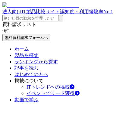
法人向けIT製品比較サイト
認知度・利用経験率No.1
資料請求リスト
0
件
無料資料請求フォームへ
ホーム
製品を探す
ランキングから探す
記事を読む
はじめての方へ
掲載について
ITトレンドへの掲載
イベントでリード獲得
動画で学ぶ