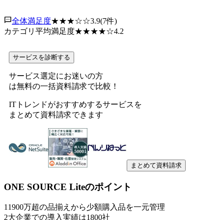
全体満足度
★★★
☆☆
3.9
(
7
件)
カテゴリ平均満足度
★★★★
☆
4.2
サービスを診断する
サービス選定にお迷いの方
は無料の一括資料請求で比較！
ITトレンドがおすすめするサービスを
まとめて資料請求できます
まとめて資料請求
ONE SOURCE Lite
のポイント
1
1900万超の品揃えから少額購入品を一元管理
2
大企業での導入実績は1800社