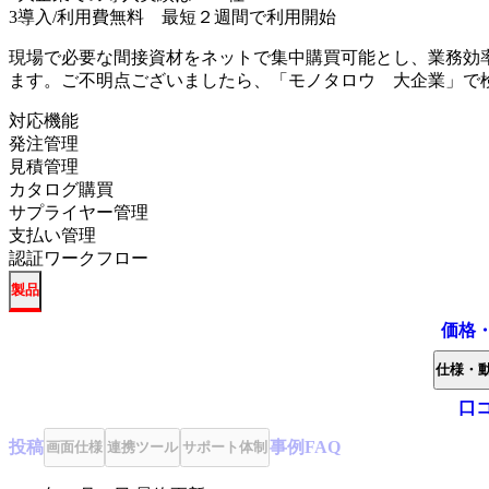
3
導入/利用費無料 最短２週間で利用開始
現場で必要な間接資材をネットで集中購買可能とし、業務効
ます。ご不明点ございましたら、「モノタロウ 大企業」で
対応機能
発注管理
見積管理
カタログ購買
サプライヤー管理
支払い管理
認証ワークフロー
製品
価格
仕様・
口
投稿
事例
FAQ
画面仕様
連携ツール
サポート体制