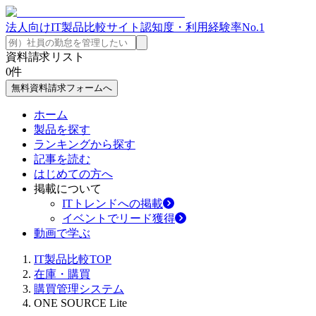
法人向けIT製品比較サイト
認知度・利用経験率No.1
資料請求リスト
0
件
無料資料請求フォームへ
ホーム
製品を探す
ランキングから探す
記事を読む
はじめての方へ
掲載について
ITトレンドへの掲載
イベントでリード獲得
動画で学ぶ
IT製品比較TOP
在庫・購買
購買管理システム
ONE SOURCE Lite