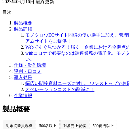
2023年06月16日
最終更新
目次
製品概要
製品詳細
モノタロウECサイト同様の使い勝手に加え、管理
アムサイトをご提供！
Webですぐ見つかる！届く！企業における全拠点
withコロナで必要なのは調達業務の電子化。モ
い。
仕様・動作環境
評判・口コミ
導入効果
幅広い間接資材ニーズに対し、ワンストップでお
オペレーションコストの削減に！
企業情報
製品概要
対象従業員規模
500名以上
対象売上規模
500億円以上