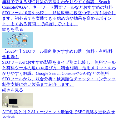
無料でできるSEO対策の方法をわかりやすく解説。Search
ConsoleやGA4、キーワード調査ツールなどおすすめの無料
SEOツール10選を比較し、順位改善に役立つ使い方も紹介し
ます。初心者でも実践できる始め方や効果を高めるポイン
ト、よくある質問まで網羅しています。
続きを見る
【2026年】SEOツール目的別おすすめ18選！無料・有料/料
金相場も
SEOツールのおすすめ製品をタイプ別に比較し、無料ツール
と有料ツールの違いや選び方、料金相場、活用メリットをわ
かりやすく解説。Google Search ConsoleやGA4などの無料
SEOツールから、競合分析・検索順位チェック・コンテンツ
制作支援に強い製品まで紹介します。
続きを見る
AIO対策とは？AIエージェント最適化でSEO戦略を進化させ
る方法