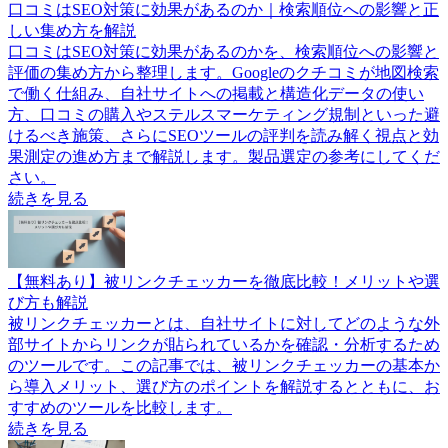
口コミはSEO対策に効果があるのか｜検索順位への影響と正
しい集め方を解説
口コミはSEO対策に効果があるのかを、検索順位への影響と
評価の集め方から整理します。Googleのクチコミが地図検索
で働く仕組み、自社サイトへの掲載と構造化データの使い
方、口コミの購入やステルスマーケティング規制といった避
けるべき施策、さらにSEOツールの評判を読み解く視点と効
果測定の進め方まで解説します。製品選定の参考にしてくだ
さい。
続きを見る
【無料あり】被リンクチェッカーを徹底比較！メリットや選
び方も解説
被リンクチェッカーとは、自社サイトに対してどのような外
部サイトからリンクが貼られているかを確認・分析するため
のツールです。この記事では、被リンクチェッカーの基本か
ら導入メリット、選び方のポイントを解説するとともに、お
すすめのツールを比較します。
続きを見る