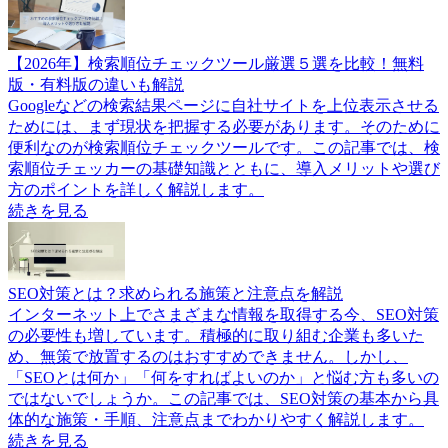
【2026年】検索順位チェックツール厳選５選を比較！無料
版・有料版の違いも解説
Googleなどの検索結果ページに自社サイトを上位表示させる
ためには、まず現状を把握する必要があります。そのために
便利なのが検索順位チェックツールです。この記事では、検
索順位チェッカーの基礎知識とともに、導入メリットや選び
方のポイントを詳しく解説します。
続きを見る
SEO対策とは？求められる施策と注意点を解説
インターネット上でさまざまな情報を取得する今、SEO対策
の必要性も増しています。積極的に取り組む企業も多いた
め、無策で放置するのはおすすめできません。しかし、
「SEOとは何か」「何をすればよいのか」と悩む方も多いの
ではないでしょうか。この記事では、SEO対策の基本から具
体的な施策・手順、注意点までわかりやすく解説します。
続きを見る