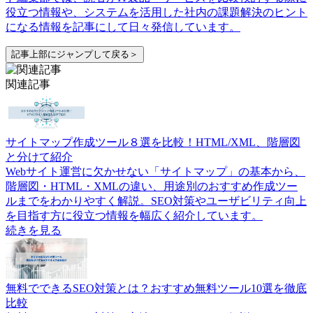
役立つ情報や、システムを活用した社内の課題解決のヒント
になる情報を記事にして日々発信しています。
記事上部にジャンプして戻る＞
関連記事
サイトマップ作成ツール８選を比較！HTML/XML、階層図
と分けて紹介
Webサイト運営に欠かせない「サイトマップ」の基本から、
階層図・HTML・XMLの違い、用途別のおすすめ作成ツー
ルまでをわかりやすく解説。SEO対策やユーザビリティ向上
を目指す方に役立つ情報を幅広く紹介しています。
続きを見る
無料でできるSEO対策とは？おすすめ無料ツール10選を徹底
比較