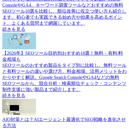
ConsoleやGA4、キーワード調査ツールなどおすすめの無料
SEOツール10選を比較し、順位改善に役立つ使い方も紹介し
ます。初心者でも実践できる始め方や効果を高めるポイン
ト、よくある質問まで網羅しています。
続きを見る
【2026年】SEOツール目的別おすすめ18選！無料・有料/料
金相場も
SEOツールのおすすめ製品をタイプ別に比較し、無料ツール
と有料ツールの違いや選び方、料金相場、活用メリットをわ
かりやすく解説。Google Search ConsoleやGA4などの無料
SEOツールから、競合分析・検索順位チェック・コンテンツ
制作支援に強い製品まで紹介します。
続きを見る
AIO対策とは？AIエージェント最適化でSEO戦略を進化させ
る方法