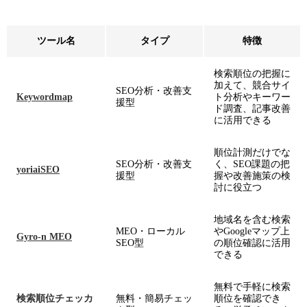
ツール名
タイプ
特徴
検索順位の把握に
加えて、競合サイ
SEO分析・改善支
Keywordmap
ト分析やキーワー
援型
ド調査、記事改善
に活用できる
順位計測だけでな
SEO分析・改善支
く、SEO課題の把
yoriaiSEO
援型
握や改善施策の検
討に役立つ
地域名を含む検索
MEO・ローカル
やGoogleマップ上
Gyro-n MEO
SEO型
の順位確認に活用
できる
無料で手軽に検索
検索順位チェッカ
無料・簡易チェッ
順位を確認でき