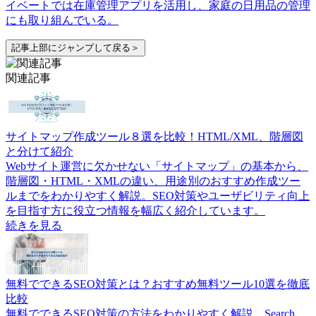
イベートでは在庫管理アプリを活用し、家庭の日用品の管理
にも取り組んでいる。
記事上部にジャンプして戻る＞
関連記事
サイトマップ作成ツール８選を比較！HTML/XML、階層図
と分けて紹介
Webサイト運営に欠かせない「サイトマップ」の基本から、
階層図・HTML・XMLの違い、用途別のおすすめ作成ツー
ルまでをわかりやすく解説。SEO対策やユーザビリティ向上
を目指す方に役立つ情報を幅広く紹介しています。
続きを見る
無料でできるSEO対策とは？おすすめ無料ツール10選を徹底
比較
無料でできるSEO対策の方法をわかりやすく解説。Search