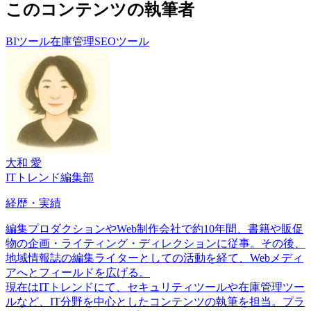
このコンテンツの執筆者
BIツール
在庫管理
SEOツール
大和 愛
ITトレンド編集部
経歴・実績
編集プロダクションやWeb制作会社で約10年間、書籍や販促
物の企画・ライティング・ディレクションに従事。その後、
地域情報誌の編集ライターとしての活動を経て、Webメディ
アへとフィールドを広げる。
現在はITトレンドにて、セキュリティツールや在庫管理ツー
ルなど、IT分野を中心としたコンテンツの執筆を担当。プラ