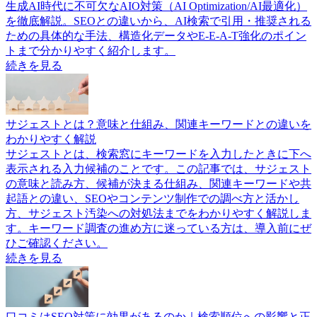
生成AI時代に不可欠なAIO対策（AI Optimization/AI最適化）
を徹底解説。SEOとの違いから、AI検索で引用・推奨される
ための具体的な手法、構造化データやE-E-A-T強化のポイン
トまで分かりやすく紹介します。
続きを見る
サジェストとは？意味と仕組み、関連キーワードとの違いを
わかりやすく解説
サジェストとは、検索窓にキーワードを入力したときに下へ
表示される入力候補のことです。この記事では、サジェスト
の意味と読み方、候補が決まる仕組み、関連キーワードや共
起語との違い、SEOやコンテンツ制作での調べ方と活かし
方、サジェスト汚染への対処法までをわかりやすく解説しま
す。キーワード調査の進め方に迷っている方は、導入前にぜ
ひご確認ください。
続きを見る
口コミはSEO対策に効果があるのか｜検索順位への影響と正