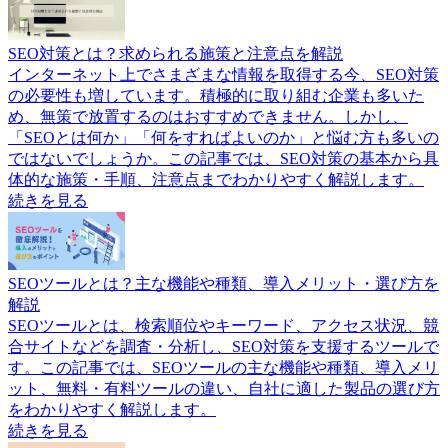
SEO対策とは？求められる施策と注意点を解説
インターネット上でさまざまな情報を取得する今、SEO対策
の必要性も増しています。積極的に取り組む企業も多いた
め、無策で放置するのはおすすめできません。しかし、
「SEOとは何か」「何をすればよいのか」と悩む方も多いの
ではないでしょうか。この記事では、SEO対策の基本から具
体的な施策・手順、注意点までわかりやすく解説します。
続きを見る
SEOツールとは？主な機能や種類、導入メリット・選び方を
解説
SEOツールとは、検索順位やキーワード、アクセス状況、競
合サイトなどを調査・分析し、SEO対策を支援するツールで
す。この記事では、SEOツールの主な機能や種類、導入メリ
ット、無料・有料ツールの違い、自社に適した製品の選び方
をわかりやすく解説します。
続きを見る