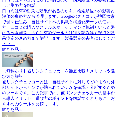
しい集め方を解説
口コミはSEO対策に効果があるのかを、検索順位への影響と
評価の集め方から整理します。Googleのクチコミが地図検索
で働く仕組み、自社サイトへの掲載と構造化データの使い
方、口コミの購入やステルスマーケティング規制といった避
けるべき施策、さらにSEOツールの評判を読み解く視点と効
果測定の進め方まで解説します。製品選定の参考にしてくだ
さい。
続きを見る
【無料あり】被リンクチェッカーを徹底比較！メリットや選
び方も解説
被リンクチェッカーとは、自社サイトに対してどのような外
部サイトからリンクが貼られているかを確認・分析するため
のツールです。この記事では、被リンクチェッカーの基本か
ら導入メリット、選び方のポイントを解説するとともに、お
すすめのツールを比較します。
続きを見る