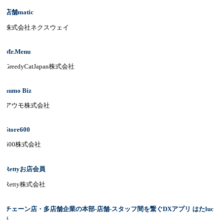
店舗matic
株式会社ネクスウェイ
Mr.Menu
GreedyCatJapan株式会社
aumo Biz
アウモ株式会社
Store600
600株式会社
Rettyお店会員
Retty株式会社
チェーン店・多店舗企業の本部-店舗-スタッフ間を繋ぐDXアプリ はたluc
k