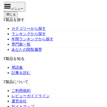
メニュー
✕
閉じる
IT製品を探す
カテゴリーから探す
ランキングから探す
年間ランキングから探す
専門家一覧
あなたの閲覧履歴
IT製品を知る
用語集
記事を読む
IT製品について
ご利用規約
レビューガイドライン
運営会社
サイトマップ