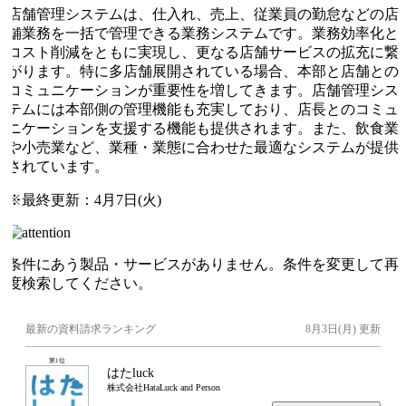
店舗管理システムは、仕入れ、売上、従業員の勤怠などの店
舗業務を一括で管理できる業務システムです。業務効率化と
コスト削減をともに実現し、更なる店舗サービスの拡充に繋
がります。特に多店舗展開されている場合、本部と店舗との
コミュニケーションが重要性を増してきます。店舗管理シス
テムには本部側の管理機能も充実しており、店長とのコミュ
ニケーションを支援する機能も提供されます。また、飲食業
や小売業など、業種・業態に合わせた最適なシステムが提供
されています。
※最終更新：
4月7日(火)
条件にあう製品・サービスがありません。条件を変更して再
度検索してください。
最新の資料請求ランキング
8月3日(月)
更新
第
1
位
はたluck
株式会社HataLuck and Person