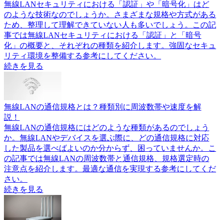
無線LANセキュリティにおける「認証」や「暗号化」はど
のような技術なのでしょうか。さまざまな規格や方式がある
ため、整理して理解できていない人も多いでしょう。この記
事では無線LANセキュリティにおける「認証」と「暗号
化」の概要と、それぞれの種類を紹介します。強固なセキュ
リティ環境を整備する参考にしてください。
続きを見る
無線LANの通信規格とは？種類別に周波数帯や速度を解
説！
無線LANの通信規格にはどのような種類があるのでしょう
か。無線LANやデバイスを選ぶ際に、どの通信規格に対応
した製品を選べばよいのか分からず、困っていませんか。こ
の記事では無線LANの周波数帯と通信規格、規格選定時の
注意点を紹介します。最適な通信を実現する参考にしてくだ
さい。
続きを見る