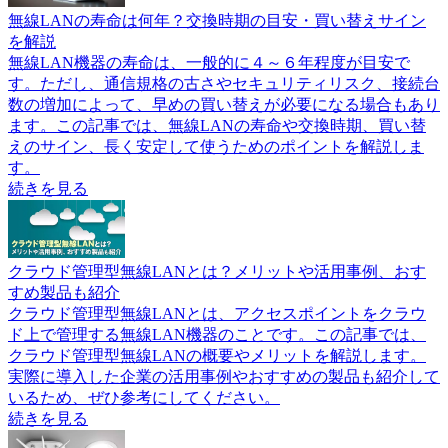
無線LANの寿命は何年？交換時期の目安・買い替えサイン
を解説
無線LAN機器の寿命は、一般的に４～６年程度が目安で
す。ただし、通信規格の古さやセキュリティリスク、接続台
数の増加によって、早めの買い替えが必要になる場合もあり
ます。この記事では、無線LANの寿命や交換時期、買い替
えのサイン、長く安定して使うためのポイントを解説しま
す。
続きを見る
クラウド管理型無線LANとは？メリットや活用事例、おす
すめ製品も紹介
クラウド管理型無線LANとは、アクセスポイントをクラウ
ド上で管理する無線LAN機器のことです。この記事では、
クラウド管理型無線LANの概要やメリットを解説します。
実際に導入した企業の活用事例やおすすめの製品も紹介して
いるため、ぜひ参考にしてください。
続きを見る