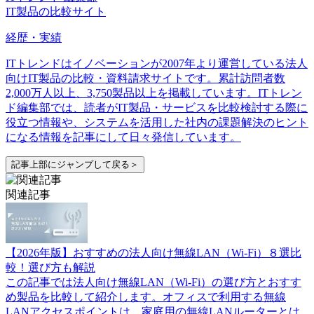
IT製品の比較サイト
経歴・実績
ITトレンドはイノベーションが2007年より運営している法人
向けIT製品の比較・資料請求サイトです。累計訪問者数
2,000万人以上、3,750製品以上を掲載しています。ITトレン
ド編集部では、読者がIT製品・サービスを比較検討する際に
役立つ情報や、システムを活用した社内の課題解決のヒント
になる情報を記事にして日々発信しています。
記事上部にジャンプして戻る＞
関連記事
【2026年版】おすすめの法人向け無線LAN（Wi-Fi）８選比
較！選び方も解説
この記事では法人向け無線LAN（Wi-Fi）の選び方とおすす
め製品を比較して紹介します。オフィスで利用する無線
LANアクセスポイントは、家庭用の無線LANルーターとは