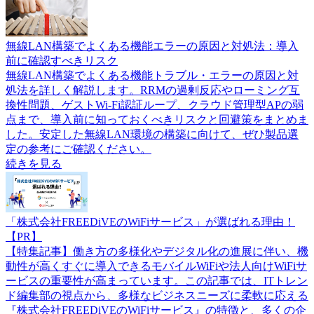
無線LAN構築でよくある機能エラーの原因と対処法：導入
前に確認すべきリスク
無線LAN構築でよくある機能トラブル・エラーの原因と対
処法を詳しく解説します。RRMの過剰反応やローミング互
換性問題、ゲストWi-Fi認証ループ、クラウド管理型APの弱
点まで、導入前に知っておくべきリスクと回避策をまとめま
した。安定した無線LAN環境の構築に向けて、ぜひ製品選
定の参考にご確認ください。
続きを見る
「株式会社FREEDiVEのWiFiサービス」が選ばれる理由！
【PR】
【特集記事】働き方の多様化やデジタル化の進展に伴い、機
動性が高くすぐに導入できるモバイルWiFiや法人向けWiFiサ
ービスの重要性が高まっています。この記事では、ITトレン
ド編集部の視点から、多様なビジネスニーズに柔軟に応える
『株式会社FREEDiVEのWiFiサービス』の特徴と、多くの企