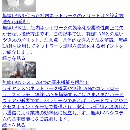
無線LANを使った社内ネットワークのメリットは？設定方
法から解説！
無線LANは、社内ネットワークの効率化や柔軟性向上に欠
かせない接続方法です。この記事では、有線LANとの違い
や導入のメリット、注意点、具体的な導入方法を解説。無線
LANを採用してネットワーク環境を最適化するポイントを
ご紹介します。
続きを見る
無線LANシステム4つの基本機能を解説！
ワイヤレスのネットワーク機器や無線LANのコントロー
ラ、スイッチ、無線LANを構築するにはさまざまなハード
ウェアが必要です。パッケージであれば、ハードウェアやア
クセスポイントが一括で提供され、安定した回線と途切れな
い通信により業務の効率化に役立ちます。無線LANシステ
ムの基本機能にをご説明します。
続きを見る