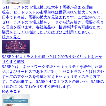
ゼロトラストの市場規模は拡大中！需要が高まる理由
現在、ゼロトラストの市場規模は世界規模で拡大しており、
日本でも今後、需要の拡大が見込まれます。この記事では、
ゼロトラストの市場規模をデータから読み解き、需要が高ま
る理由を探ります。各社製品の一括資料請求も可能なため、
製品をじっくり検討したい方はぜひご利用ください。
続きを見る
SASEとゼロトラストの違いとは？関係性やメリットをわか
りやすく解説
SASEとは、ネットワーク接続とセキュリティを統合した製
品およびサービスであるのに対し、ゼロトラストとは社内外
すべてのアクセスを脅威と捉えるセキュリティの考え方で
す。この記事では、SASEとゼロトラストの違いや、SASEの
仕組みについてわかりやすく解説します。
続きを見る