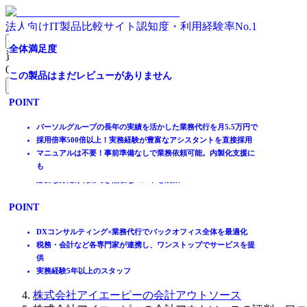
法人向けIT製品比較サイト
認知度・利用経験率No.1
法令対応も業務効率化も一気に解決
全体満足度
実務5年超×会計士・社労士・IT支援
全体満足度
オンライン型の経理アウトソーシング
業務設計から支えるオンライン事務代行
全体満足度
全体満足度
資料請求リスト
0
件
全体満足度
☆☆☆☆☆
全体満足度
この製品はまだレビューがありません
全体満足度
全体満足度
この製品はまだレビューがありません
この製品はまだレビューがありません
無料資料請求フォームへ
★★★★★
☆☆☆☆☆
☆☆☆☆☆
POINT
この製品はまだレビューがありません
この製品はまだレビューがありません
POINT
POINT
5.0
ホーム
★★★★★
★★★★★
製品を探す
複数の業務を組み合わせて依頼でき、月額3.8万円から利用可能
経費精算にかかる経理部門の業務工数を削減
パーソルグループの長年の実績を活かした業務代行を月5.5万円で
POINT
POINT
4.1
4.0
ランキングから探す
マニュアルや育成は不要で、必要な分だけのスピード導入
経理作業の代行による業務の標準化を実現
採用倍率500倍以上！実務経験が豊富なアシスタントを直接採用
2
件
記事を読む
プロのアシスタントによるチームで高品質なサポートを提供
導入ハードルの低さが魅力
マニュアルは不要！事前準備なしで業務依頼可能。内製化支援に
2,000名以上の実務経験豊富なプロ経理スタッフによる経理代行
経理・人事・総務までチームでワンストップ支援
も
貴社の課題に合わせてオンライン経理チームを組成してサポート
実務を進めながらマニュアル化し属人化を防止
はじめての方へ
9
POINT
1
件
件
完全カスタマイズ型で企業規模や業種を問わず導入可能
必要な分だけ利用でき無駄なコストを削減
掲載について
ITトレンドへの掲載
東京近郊中心に上場会社含めて実績多数
POINT
POINT
イベントでリード獲得
経理担当者のご退職等の緊急対応可能
動画で学ぶ
経理アウトソーシングの他、ポストM&A、上場支援も対応
業務効率化を超えた、業務の⾃動化/削減を実現
DXコンサルティング×業務代行でバックオフィス全体を最適化
テクノロジーと⼈の⼒を合わせた現状の最適解を提供
税務・会計など各専門家が連携し、ワンストップでサービスを提
IT製品比較TOP
⾃社も、取引先もストレスフリー
供
アウトソーシング
実務経験5年以上のスタッフ
経理アウトソーシング
株式会社アイエーピーの会計アウトソース