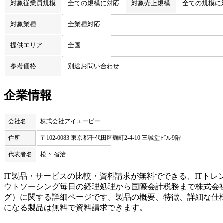
対象従業員規模
全ての規模に対応
対象売上規模
全ての規模に
対象業種
全業種対応
提供エリア
全国
参考価格
別途お問い合わせ
企業情報
会社名
株式会社アイエーピー
住所
〒102-0083 東京都千代田区麹町2-4-10 三誠堂ビル9階
代表者名
松下 省治
IT製品・サービスの比較・資料請求が無料でできる、ITトレ
ウトソーシング毎日の経理処理から国際会計税務まで
株式会
グ
）に関する詳細ページです。製品の概要、特徴、詳細な仕
になる製品は無料で資料請求できます。