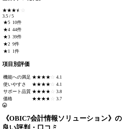
☆☆☆☆☆
★★★★★
3.5
/ 5
★
5
10
件
★
4
44
件
★
3
39
件
★
2
9
件
★
1
1
件
項目別評価
機能への満足
☆☆☆☆☆
★★★★★
4.1
使いやすさ
☆☆☆☆☆
★★★★★
4.1
サポート品質
☆☆☆☆☆
★★★★★
3.8
価格
☆☆☆☆☆
★★★★★
3.7
《OBIC7会計情報ソリューション》の
良い評判・口コミ