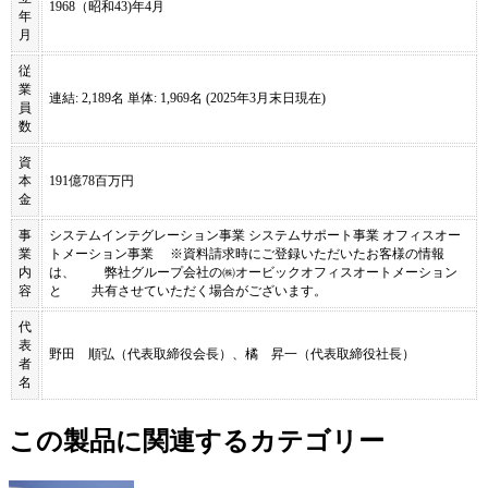
1968（昭和43)年4月
年
月
従
業
連結: 2,189名 単体: 1,969名 (2025年3月末日現在)
員
数
資
本
191億78百万円
金
事
システムインテグレーション事業 システムサポート事業 オフィスオー
業
トメーション事業 ※資料請求時にご登録いただいたお客様の情報
内
は、 弊社グループ会社の㈱オービックオフィスオートメーション
容
と 共有させていただく場合がございます。
代
表
野田 順弘（代表取締役会長）、橘 昇一（代表取締役社長）
者
名
この製品に関連するカテゴリー