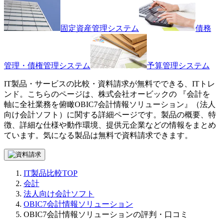
固定資産管理システム
債務
管理・債権管理システム
予算管理システム
IT製品・サービスの比較・資料請求が無料でできる、ITトレ
ンド。こちらのページは、
株式会社オービック
の 『
会計を
軸に全社業務を俯瞰
OBIC7会計情報ソリューション
』（
法人
向け会計ソフト
）に関する詳細ページです。製品の概要、特
徴、詳細な仕様や動作環境、提供元企業などの情報をまとめ
ています。気になる製品は無料で資料請求できます。
IT製品比較TOP
会計
法人向け会計ソフト
OBIC7会計情報ソリューション
OBIC7会計情報ソリューションの評判・口コミ