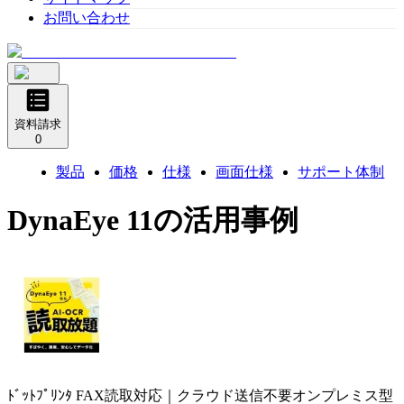
お問い合わせ
資料請求
0
製品
価格
仕様
画面仕様
サポート体制
DynaEye 11
の活用事例
ﾄﾞｯﾄﾌﾟﾘﾝﾀ FAX読取対応｜クラウド送信不要オンプレミス型