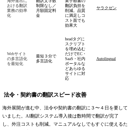
海外進出に
翻訳文字数
業手順書の
おける翻訳
制限なし／
翻訳負担を
ヤラクゼン
業務の効率
月額固定料
削減。品質
化
金
に満足しコ
スト面でも
効果大
headタグに
スクリプト
を埋め込む
Webサイト
だけでEC・
最短３分で
の多言語化
SaaS・社内
Autolingual
多言語化
を最短化
ポータルな
どあらゆる
サイトに対
応
法令・契約書の翻訳スピード改善
海外展開が進む中、法令や契約書の翻訳に３〜４日を要して
いました。AI翻訳システム導入後は数時間で翻訳が完了
し、外注コストも削減。マニュアルなしでもすぐに使えるた