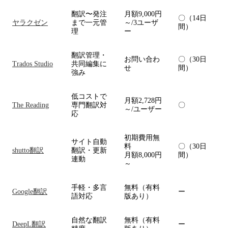
翻訳〜発注
月額9,000円
〇（14日
ヤラクゼン
まで一元管
～/3ユーザ
間）
理
ー
翻訳管理・
お問い合わ
〇（30日
Trados Studio
共同編集に
せ
間）
強み
低コストで
月額2,728円
The Reading
専門翻訳対
〇
～/ユーザー
応
初期費用無
サイト自動
料
〇（30日
shutto翻訳
翻訳・更新
月額8,000円
間）
連動
～
手軽・多言
無料（有料
Google翻訳
ー
語対応
版あり）
自然な翻訳
無料（有料
DeepL翻訳
ー