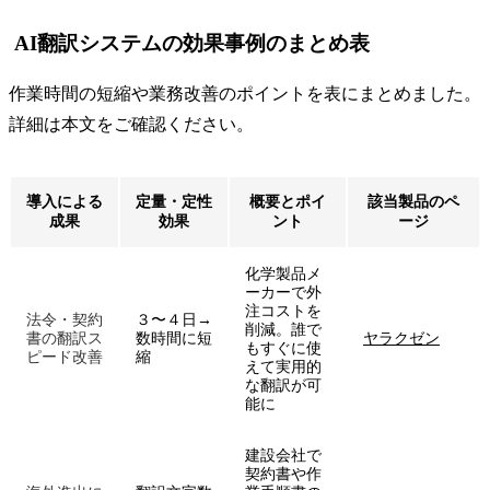
AI翻訳システムの効果事例のまとめ表
作業時間の短縮や業務改善のポイントを表にまとめました。
詳細は本文をご確認ください。
導入による
定量・定性
概要とポイ
該当製品のペ
成果
効果
ント
ージ
化学製品メ
ーカーで外
注コストを
法令・契約
３〜４日→
削減。誰で
書の翻訳ス
数時間に短
ヤラクゼン
もすぐに使
ピード改善
縮
えて実用的
な翻訳が可
能に
建設会社で
契約書や作