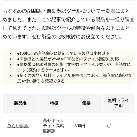
おすすめのAI翻訳・自動翻訳ツールについて一覧表にまと
めました。また、この記事で紹介している製品を一通り調査
して見えてきた、AI翻訳ツールの特徴や傾向を以下にまと
めています。ぜひ製品の比較検討にお役立てください。
●100以上の言語翻訳に対応している製品は半数以下
●７割ほどの製品がWordやPDFなどのファイル翻訳に対応
●価格帯は翻訳対象の分量（文字数・ファイル数）や、言語数に
よって変動するケースが多い
●多くの製品が無料トライアルを提供しており、導入前に翻訳精
度や使い勝手を確認できる
無料トライ
製品名
特徴
価格
アル
高セキュリ
みらい翻訳
ティ・高精
500円～
〇
度翻訳