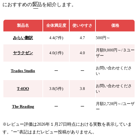
におすすめの製品を紹介します。
製品名
全体満足度
使いやすさ
価格
みらい翻訳
4.4(7件)
4.7
500円～
月額9,000円～/３ユー
ヤラクゼン
4.0(1件)
4.0
ザー
お問い合わせくださ
Trados Studio
ー
ー
い
お問い合わせくださ
T-4OO
3.8(5件)
3.8
い
月額2,728円～/ユーザ
The Reading
ー
ー
ー
※レビュー評価は2026年１月27日時点における実数を表示していま
す。"ー"表記はまだレビュー投稿がありません。