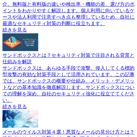
介。無料版と有料版の違いや検出率・機能の差、選び方のポ
イントをわかりやすく解説します。個人利用に向いているケ
ースや法人利用で注意すべき点も整理しているため、自社に
最適なセキュリティ対策の判断に役立ちます。
続きを見る
サンドボックスとは？セキュリティ対策で注目される背景と
仕組みを解説
サンドボックスは、あらゆる手段で攻撃、侵入してくる標的
型攻撃の有効な対策手段として活用されています。この記事
では、サンドボックスの概要や仕組み、メリット・デメリッ
トなどの基本知識を徹底解説します。サンドボックスについ
ての理解を深め、自社のセキュリティ強化に役立ててくださ
い。
続きを見る
メールのウイルス対策４選！悪質なメールの見分け方とは？