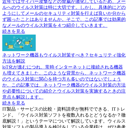
近年ではサイバー攻撃などの脅威が激化しているため、メー
ルへのウイルス対策は特に大切です。しかし、具体的にどの
ようにしてメールのセキュリティ対策を行えば良いか分から
ず困ったことはありませんか。そこで、この記事では効果的
なメールのウイルス対策を４つ紹介していきます。
続きを見る
ネットワーク機器もウイルス対策すべき？セキュリティ強化
方法を解説
loT化が進むにつれ、常時インターネットに接続される機器
も増えてきました。このような背景から、ネットワーク機器
のウイルス対策に関心を持つ方も多いのではないでしょう
か。この記事では、ネットワーク機器のウイルス対策の方法
や必要性についての紹介とウイルス対策を実施するときの注
意点も解説します。
続きを見る
IT製品・サービスの比較・資料請求が無料でできる、ITトレ
ンド。「
ウイルス対策ソフトを複数入れるとどうなるか？徹
底解説！
」というテーマについて解説しています。
ウィルス
対策ソフト
の製品導入を検討をしている企業様は、ぜひ参考