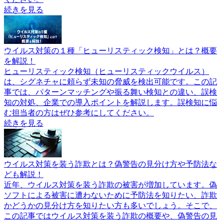
続きを見る
ウイルス対策の１種「ヒューリスティック検知」とは？概要
を解説！
ヒューリスティック検知（ヒューリスティックウイルス）
は、シグネチャに頼らず未知の脅威を検出可能です。この記
事では、パターンマッチングや振る舞い検知との違い、誤検
知の対処、企業での導入ポイントを解説します。誤検知に悩
む担当者の方はぜひ参考にしてください。
続きを見る
ウイルス対策を装う詐欺とは？偽警告の見分け方や予防法な
ども解説！
近年、ウイルス対策を装う詐欺の被害が増加しています。偽
ソフトによる被害に遭わないために予防法を知りたい、詐欺
かどうかの見分け方を知りたい方も多いでしょう。そこで、
この記事ではウイルス対策を装う詐欺の概要や、偽警告の見