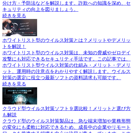
分け方・予防法などを解説します。詐欺への知識を深め、セ
キュリティの向上を図りましょう。
続きを見る
ホワイトリスト型のウイルス対策とは？メリットやデメリッ
トを解説！
ホワイトリスト型のウイルス対策は、未知の脅威やゼロデイ
攻撃にも対応できるセキュリティ手法です。この記事では、
ホワイトリスト型ウイルス対策の仕組み・メリット・デメリ
ット、運用時の注意点をわかりやすく解説します。ウイルス
対策の選定に役立つ最新ソフトの資料請求も可能です。
続きを見る
クラウド型ウイルス対策ソフト９選比較！メリットと選び方
も解説
クラウド型のウイルス対策製品は、急な端末増加や業務形態
の変化にも柔軟に対応できるため、成長中の企業やリモート