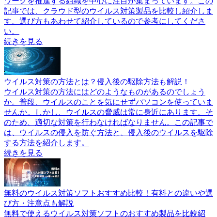
ワークを推進する組織を中心に注目が集まっています。この
記事では、クラウド型のウイルス対策製品を比較し紹介しま
す。選び方もあわせて紹介しているので参考にしてくださ
い。
続きを見る
ウイルス対策の方法とは？侵入後の駆除方法も解説！
ウイルス対策の方法にはどのようなものがあるのでしょう
か。普段、ウイルスのことを気にせずパソコンを使っていま
せんか。しかし、ウイルスの脅威は常に身近にあります。そ
のため、適切な対策を行わなければなりません。この記事で
は、ウイルスの侵入を防ぐ方法と、侵入後のウイルスを駆除
する方法を紹介します。
続きを見る
無料のウイルス対策ソフトおすすめ比較！有料との違いや選
び方・注意点も解説
無料で使えるウイルス対策ソフトのおすすめ製品を比較紹