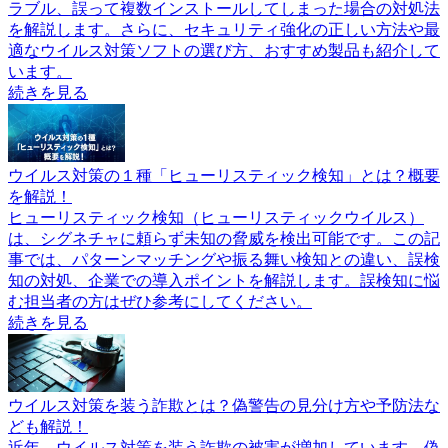
ラブル、誤って複数インストールしてしまった場合の対処法
を解説します。さらに、セキュリティ強化の正しい方法や最
適なウイルス対策ソフトの選び方、おすすめ製品も紹介して
います。
続きを見る
ウイルス対策の１種「ヒューリスティック検知」とは？概要
を解説！
ヒューリスティック検知（ヒューリスティックウイルス）
は、シグネチャに頼らず未知の脅威を検出可能です。この記
事では、パターンマッチングや振る舞い検知との違い、誤検
知の対処、企業での導入ポイントを解説します。誤検知に悩
む担当者の方はぜひ参考にしてください。
続きを見る
ウイルス対策を装う詐欺とは？偽警告の見分け方や予防法な
ども解説！
近年、ウイルス対策を装う詐欺の被害が増加しています。偽