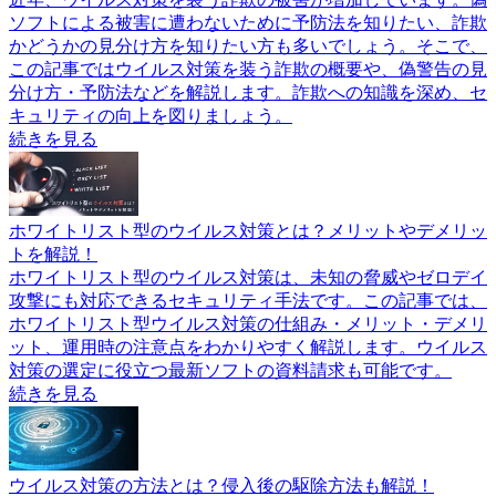
ソフトによる被害に遭わないために予防法を知りたい、詐欺
かどうかの見分け方を知りたい方も多いでしょう。そこで、
この記事ではウイルス対策を装う詐欺の概要や、偽警告の見
分け方・予防法などを解説します。詐欺への知識を深め、セ
キュリティの向上を図りましょう。
続きを見る
ホワイトリスト型のウイルス対策とは？メリットやデメリッ
トを解説！
ホワイトリスト型のウイルス対策は、未知の脅威やゼロデイ
攻撃にも対応できるセキュリティ手法です。この記事では、
ホワイトリスト型ウイルス対策の仕組み・メリット・デメリ
ット、運用時の注意点をわかりやすく解説します。ウイルス
対策の選定に役立つ最新ソフトの資料請求も可能です。
続きを見る
ウイルス対策の方法とは？侵入後の駆除方法も解説！