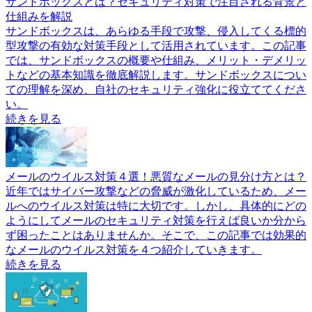
サンドボックスとは？セキュリティ対策で注目される背景と
仕組みを解説
サンドボックスは、あらゆる手段で攻撃、侵入してくる標的
型攻撃の有効な対策手段として活用されています。この記事
では、サンドボックスの概要や仕組み、メリット・デメリッ
トなどの基本知識を徹底解説します。サンドボックスについ
ての理解を深め、自社のセキュリティ強化に役立ててくださ
い。
続きを見る
メールのウイルス対策４選！悪質なメールの見分け方とは？
近年ではサイバー攻撃などの脅威が激化しているため、メー
ルへのウイルス対策は特に大切です。しかし、具体的にどの
ようにしてメールのセキュリティ対策を行えば良いか分から
ず困ったことはありませんか。そこで、この記事では効果的
なメールのウイルス対策を４つ紹介していきます。
続きを見る