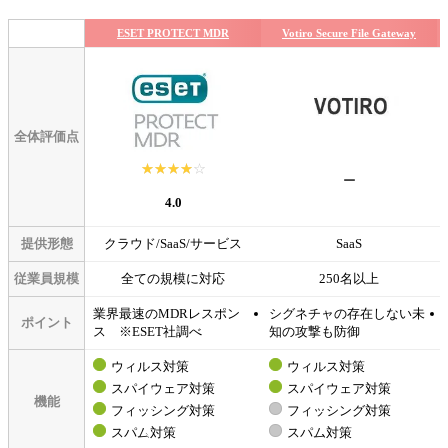
ESET PROTECT MDR
Votiro Secure File Gateway
全体評価点
☆☆☆☆☆
★★★★★
ー
4.0
提供形態
クラウド/SaaS/サービス
SaaS
従業員規模
全ての規模に対応
250名以上
業界最速のMDRレスポン
シグネチャの存在しない未
ポイント
ス ※ESET社調べ
知の攻撃も防御
ウィルス対策
ウィルス対策
スパイウェア対策
スパイウェア対策
機能
フィッシング対策
フィッシング対策
スパム対策
スパム対策