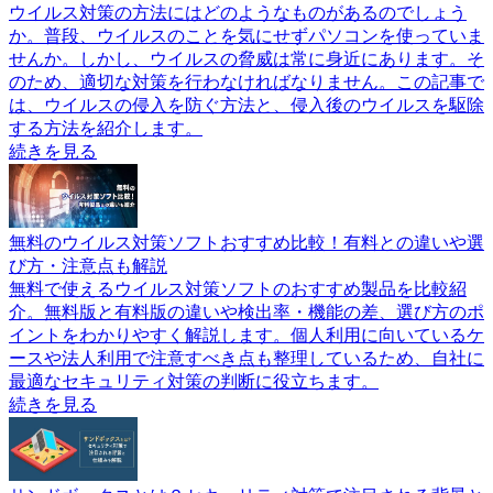
ウイルス対策の方法にはどのようなものがあるのでしょう
か。普段、ウイルスのことを気にせずパソコンを使っていま
せんか。しかし、ウイルスの脅威は常に身近にあります。そ
のため、適切な対策を行わなければなりません。この記事で
は、ウイルスの侵入を防ぐ方法と、侵入後のウイルスを駆除
する方法を紹介します。
続きを見る
無料のウイルス対策ソフトおすすめ比較！有料との違いや選
び方・注意点も解説
無料で使えるウイルス対策ソフトのおすすめ製品を比較紹
介。無料版と有料版の違いや検出率・機能の差、選び方のポ
イントをわかりやすく解説します。個人利用に向いているケ
ースや法人利用で注意すべき点も整理しているため、自社に
最適なセキュリティ対策の判断に役立ちます。
続きを見る