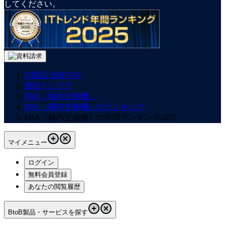
してください。
IT製品 比較TOP
通信インフラ
PBX（構内交換機）
PBX（構内交換機）のランキング
PBX（構内交換機）の年間ランキング2025
マイメニュー
ログイン
無料会員登録
あなたの閲覧履歴
BtoB製品・サービスを探す