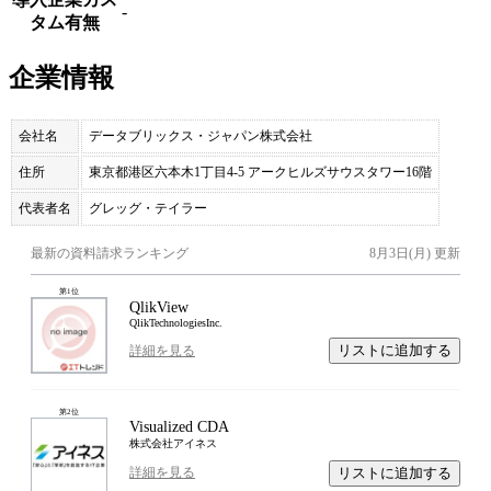
-
タム有無
企業情報
会社名
データブリックス・ジャパン株式会社
住所
東京都港区六本木1丁目4-5 アークヒルズサウスタワー16階
代表者名
グレッグ・テイラー
最新の資料請求ランキング
8月3日(月)
更新
第
1
位
QlikView
QlikTechnologiesInc.
リストに追加する
詳細を見る
第
2
位
Visualized CDA
株式会社アイネス
リストに追加する
詳細を見る