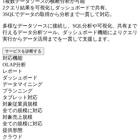
1
複数データソースの横断分析が可能
2
クエリ結果を可視化しダッシュボードで共有。
3
SQLでデータの取得から分析まで一貫して対応。
多様なデータソースに接続し、SQL分析や可視化、共有まで
行えるデータ分析ツール。ダッシュボード機能によりクエリ
実行からデータ活用までを一貫して支援します。
サービスを診断する
対応機能
OLAP分析
レポート
ダッシュボード
データマイニング
プランニング
タブレット対応
対象従業員規模
全ての規模に対応
対象売上規模
全ての規模に対応
提供形態
クラウド