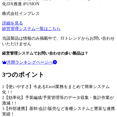
化/DX推進
iFUSION
株式会社インプレス
詳細を見る
経営管理システム
一覧はこちら
当該製品は情報のみ掲載中で、ITトレンドからお問い合わせ
いただけません
経営管理システム
でお問い合わせの多い製品は？
月間ランキングページへ
3つのポイント
1
【使いやすさ】今あるExcel業務をまとめて簡単システム
化！!
2
【効率化】予算編成/予実管理等のデータ収集・集計作業が
激減！!
3
【外部連携】基幹/会計/販売など各種システムと豊富な連携
実績！