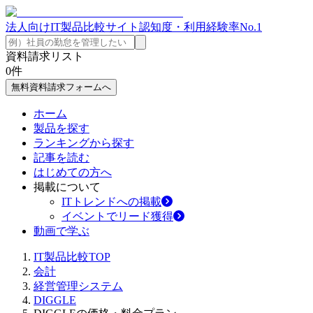
法人向けIT製品比較サイト
認知度・利用経験率No.1
資料請求リスト
0
件
無料資料請求フォームへ
ホーム
製品を探す
ランキングから探す
記事を読む
はじめての方へ
掲載について
ITトレンドへの掲載
イベントでリード獲得
動画で学ぶ
IT製品比較TOP
会計
経営管理システム
DIGGLE