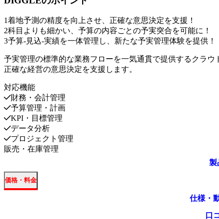
DIGGLE
のポイント
1
着地予測の精度を向上させ、正確な意思決定を支援！
2
科目よりも細かい、予算の内容ごとの予実突合を可能に！
3
予算-見込-実績を一体管理し、新たな予実管理体験を提供！
予実管理の標準的な業務フローを一気通貫で提供するクラウ
正確な経営の意思決定を支援します。
対応機能
財務・会計管理
予算管理・計画
KPI・目標管理
データ分析
プロジェクト管理
販売・在庫管理
製
価格・料金
仕様・
口