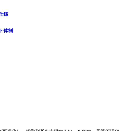
仕様
ト体制