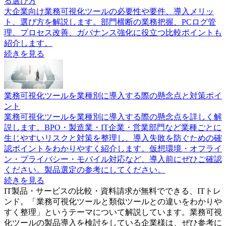
る選び方
大企業向け業務可視化ツールの必要性や要件、導入メリッ
ト、選び方を解説します。部門横断の業務把握、PCログ管
理、プロセス改善、ガバナンス強化に役立つ比較ポイントも
紹介します。
続きを見る
業務可視化ツールを業種別に導入する際の懸念点と対策ポイ
ント
業務可視化ツールを業種別に導入する際の懸念点を詳しく解
説します。BPO・製造業・IT企業・営業部門など業種ごとに
生じやすいリスクと対策を整理し、導入失敗を防ぐための確
認ポイントをわかりやすく紹介します。仮想環境・オフライ
ン・プライバシー・モバイル対応など、導入前にぜひご確認
ください。製品選定の参考にしてください。
続きを見る
IT製品・サービスの比較・資料請求が無料でできる、ITトレ
ンド。「
業務可視化ツールと類似ツールとの違いをわかりや
すく整理
」というテーマについて解説しています。
業務可視
化ツール
の製品導入を検討をしている企業様は、ぜひ参考に