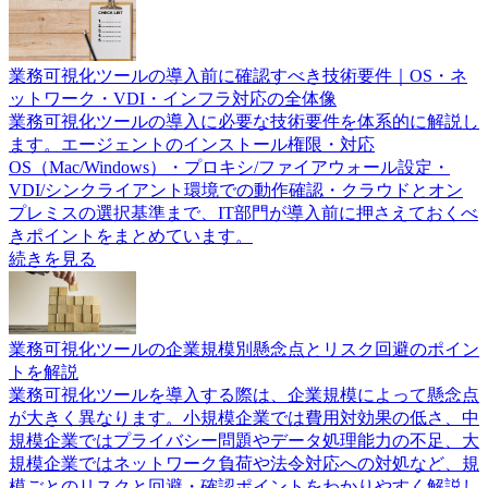
業務可視化ツールの導入前に確認すべき技術要件｜OS・ネ
ットワーク・VDI・インフラ対応の全体像
業務可視化ツールの導入に必要な技術要件を体系的に解説し
ます。エージェントのインストール権限・対応
OS（Mac/Windows）・プロキシ/ファイアウォール設定・
VDI/シンクライアント環境での動作確認・クラウドとオン
プレミスの選択基準まで、IT部門が導入前に押さえておくべ
きポイントをまとめています。
続きを見る
業務可視化ツールの企業規模別懸念点とリスク回避のポイン
トを解説
業務可視化ツールを導入する際は、企業規模によって懸念点
が大きく異なります。小規模企業では費用対効果の低さ、中
規模企業ではプライバシー問題やデータ処理能力の不足、大
規模企業ではネットワーク負荷や法令対応への対処など、規
模ごとのリスクと回避・確認ポイントをわかりやすく解説し