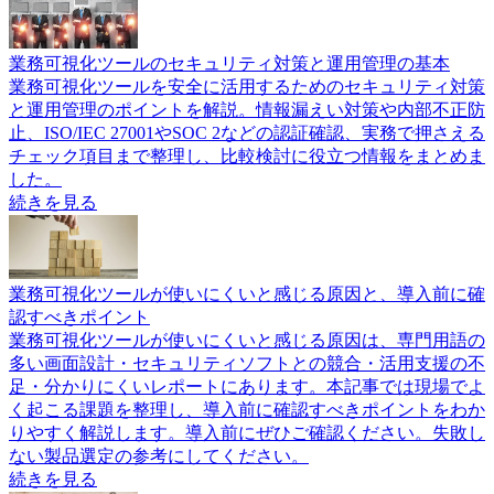
業務可視化ツールのセキュリティ対策と運用管理の基本
業務可視化ツールを安全に活用するためのセキュリティ対策
と運用管理のポイントを解説。情報漏えい対策や内部不正防
止、ISO/IEC 27001やSOC 2などの認証確認、実務で押さえる
チェック項目まで整理し、比較検討に役立つ情報をまとめま
した。
続きを見る
業務可視化ツールが使いにくいと感じる原因と、導入前に確
認すべきポイント
業務可視化ツールが使いにくいと感じる原因は、専門用語の
多い画面設計・セキュリティソフトとの競合・活用支援の不
足・分かりにくいレポートにあります。本記事では現場でよ
く起こる課題を整理し、導入前に確認すべきポイントをわか
りやすく解説します。導入前にぜひご確認ください。失敗し
ない製品選定の参考にしてください。
続きを見る