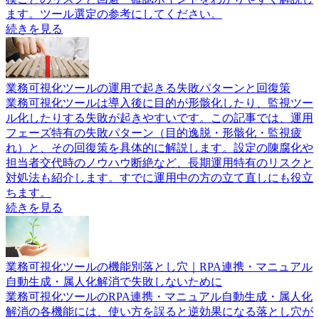
ます。ツール選定の参考にしてください。
続きを見る
業務可視化ツールの運用で起きる失敗パターンと回復策
業務可視化ツールは導入後に目的が形骸化したり、監視ツー
ル化したりする失敗が起きやすいです。この記事では、運用
フェーズ特有の失敗パターン（目的逸脱・形骸化・監視疲
れ）と、その回復策を具体的に解説します。設定の陳腐化や
担当者交代時のノウハウ断絶など、長期運用特有のリスクと
対処法も紹介します。すでに運用中の方の立て直しにも役立
ちます。
続きを見る
業務可視化ツールの機能別落とし穴｜RPA連携・マニュアル
自動生成・属人化解消で失敗しないために
業務可視化ツールのRPA連携・マニュアル自動生成・属人化
解消の各機能には、使い方を誤ると逆効果になる落とし穴が