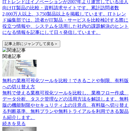
ITトレンドはイノベーションが2007年より運営している法人
向けIT製品の比較・資料請求サイトです。累計訪問者数
2,000万人以上、3,750製品以上を掲載しています。ITトレン
ド編集部では、読者がIT製品・サービスを比較検討する際に
役立つ情報や、システムを活用した社内の課題解決のヒント
になる情報を記事にして日々発信しています。
記事上部にジャンプして戻る＞
関連記事
無料の業務可視化ツールを比較！できることや制限、有料版
への切り替え方
無料で使える業務可視化ツールを比較し、業務フロー作成、
データ分析、タスク管理などの活用方法を解説します。無料
版の機能制限やセキュリティ上の注意点、有料版へ切り替え
る判断基準、無料プランや無料トライアルを利用できる製品
も紹介します。
続きを見る