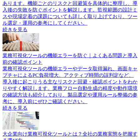
あります。機能ごとのリスクと回避策を具体的に整理し、導
入後の失敗を防ぐポイントを解説します。監視範囲の設計ミ
スや現場定着の課題についても詳しく取り上げており、ツー
ル選定・運用の参考にしてください。
続きを見る
業務可視化ツールの機能エラーを防ぐ｜よくある問題と導入
前の確認ポイント
業務可視化ツールの機能エラーやデータ取得漏れ、画面キャ
プチャによるPC負荷増大、アクティブ時間の誤判定など、
導入後に起こりうる主なリスクと回避・確認ポイントをわか
りやすく解説します。業務フロー自動生成の精度や動作環境
の確認方法も紹介しており、製品選定や運用ルール整備の参
考に、導入前にぜひご確認ください。
続きを見る
大企業向け業務可視化ツールとは？全社の業務実態を把握す