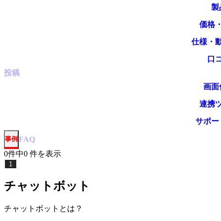
製
価格
仕様・
口
投稿
画面
連携
サポー
事例
FAQ
0
件中
0
件
を表示
1
チャットボット
チャットボット
とは？