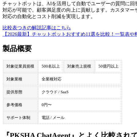
チャットボットは、AIを活用して自動でユーザーの質問に回
対応が可能で、顧客満足度の向上に貢献します。カスタマー
対応の自動化とコスト削減を実現します。
比較表つきの解説記事はこちら
【2026最新】チャットボットおすすめ11選を比較！一覧表
製品概要
対象従業員規模
500名以上
対象売上規模
50億円以上
対象業種
全業種対応
提供形態
クラウド / SaaS
参考価格
0円〜
サポート体制
電話 / メール
『PKSHA ChatAgent』とよく比較