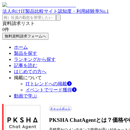
法人向けIT製品比較サイト
認知度・利用経験率No.1
資料請求リスト
0
件
無料資料請求フォームへ
ホーム
製品を探す
ランキングから探す
記事を読む
はじめての方へ
掲載について
ITトレンドへの掲載
イベントでリード獲得
動画で学ぶ
チャットボット
PKSHA ChatAgentとは？
高精度かつメンテナンス性能が高いAIチャット