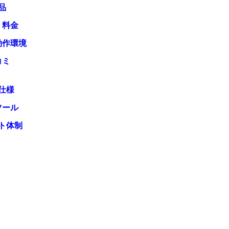
品
・料金
動作環境
コミ
仕様
ツール
ト体制