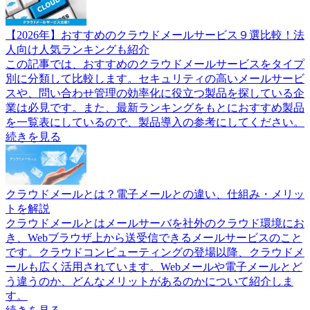
【2026年】おすすめのクラウドメールサービス９選比較！法
人向け人気ランキングも紹介
この記事では、おすすめのクラウドメールサービスをタイプ
別に分類して比較します。セキュリティの高いメールサービ
スや、問い合わせ管理の効率化に役立つ製品を探している企
業は必見です。また、最新ランキングをもとにおすすめ製品
を一覧表にしているので、製品導入の参考にしてください。
続きを見る
クラウドメールとは？電子メールとの違い、仕組み・メリッ
トを解説
クラウドメールとはメールサーバを社外のクラウド環境にお
き、Webブラウザ上から送受信できるメールサービスのこと
です。クラウドコンピューティングの登場以降、クラウドメ
ールも広く活用されています。Webメールや電子メールとど
う違うのか、どんなメリットがあるのかについて紹介しま
す。