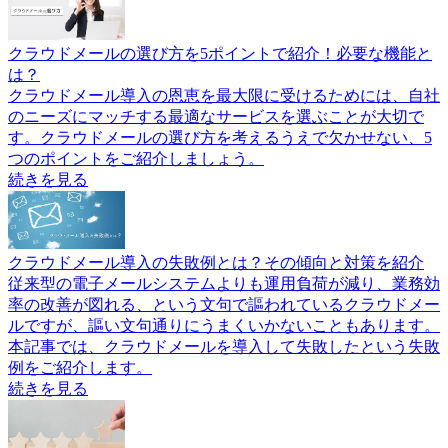
クラウドメールの選び方を5ポイントで紹介！必要な機能と
は？
クラウドメール導入の恩恵を最大限に受けるためには、自社
のニーズにマッチする最適なサービスを選ぶことが大切で
す。クラウドメールの選び方を考えるうえで欠かせない、5
つのポイントをご紹介しましょう。
続きを見る
クラウドメール導入の失敗例とは？その傾向と対策を紹介
従来型の電子メールシステムよりも運用負荷が減り、業務効
率の改善が図れる、という文句で謳われているクラウドメー
ルですが、謳い文句通りにうまくいかないこともあります。
本記事では、クラウドメールを導入して失敗したという失敗
例をご紹介します。
続きを見る