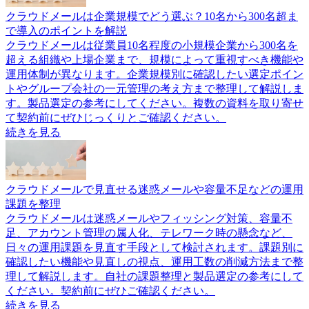
クラウドメールは企業規模でどう選ぶ？10名から300名超ま
で導入のポイントを解説
クラウドメールは従業員10名程度の小規模企業から300名を
超える組織や上場企業まで、規模によって重視すべき機能や
運用体制が異なります。企業規模別に確認したい選定ポイン
トやグループ会社の一元管理の考え方まで整理して解説しま
す。製品選定の参考にしてください。複数の資料を取り寄せ
て契約前にぜひじっくりとご確認ください。
続きを見る
クラウドメールで見直せる迷惑メールや容量不足などの運用
課題を整理
クラウドメールは迷惑メールやフィッシング対策、容量不
足、アカウント管理の属人化、テレワーク時の懸念など、
日々の運用課題を見直す手段として検討されます。課題別に
確認したい機能や見直しの視点、運用工数の削減方法まで整
理して解説します。自社の課題整理と製品選定の参考にして
ください。契約前にぜひご確認ください。
続きを見る