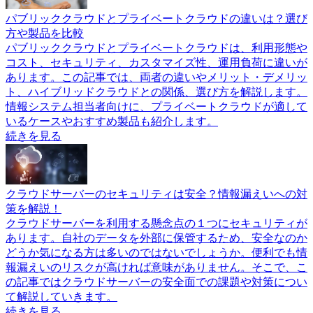
パブリッククラウドとプライベートクラウドの違いは？選び
方や製品を比較
パブリッククラウドとプライベートクラウドは、利用形態や
コスト、セキュリティ、カスタマイズ性、運用負荷に違いが
あります。この記事では、両者の違いやメリット・デメリッ
ト、ハイブリッドクラウドとの関係、選び方を解説します。
情報システム担当者向けに、プライベートクラウドが適して
いるケースやおすすめ製品も紹介します。
続きを見る
クラウドサーバーのセキュリティは安全？情報漏えいへの対
策を解説！
クラウドサーバーを利用する懸念点の１つにセキュリティが
あります。自社のデータを外部に保管するため、安全なのか
どうか気になる方は多いのではないでしょうか。便利でも情
報漏えいのリスクが高ければ意味がありません。そこで、こ
の記事ではクラウドサーバーの安全面での課題や対策につい
て解説していきます。
続きを見る