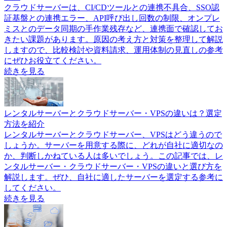
クラウドサーバーは、CI/CDツールとの連携不具合、SSO認
証基盤との連携エラー、API呼び出し回数の制限、オンプレ
ミスとのデータ同期の手作業残存など、連携面で確認してお
きたい課題があります。原因の考え方と対策を整理して解説
しますので、比較検討や資料請求、運用体制の見直しの参考
にぜひお役立てください。
続きを見る
レンタルサーバーとクラウドサーバー・VPSの違いは？選定
方法を紹介
レンタルサーバーとクラウドサーバー、VPSはどう違うので
しょうか。サーバーを用意する際に、どれが自社に適切なの
か、判断しかねている人は多いでしょう。この記事では、レ
ンタルサーバー・クラウドサーバー・VPSの違いと選び方を
解説します。ぜひ、自社に適したサーバーを選定する参考に
してください。
続きを見る