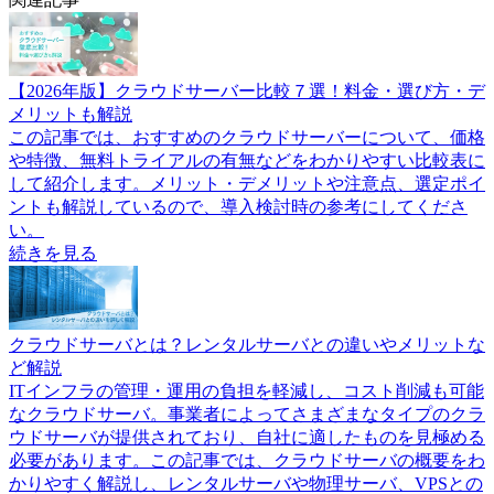
【2026年版】クラウドサーバー比較７選！料金・選び方・デ
メリットも解説
この記事では、おすすめのクラウドサーバーについて、価格
や特徴、無料トライアルの有無などをわかりやすい比較表に
して紹介します。メリット・デメリットや注意点、選定ポイ
ントも解説しているので、導入検討時の参考にしてくださ
い。
続きを見る
クラウドサーバとは？レンタルサーバとの違いやメリットな
ど解説
ITインフラの管理・運用の負担を軽減し、コスト削減も可能
なクラウドサーバ。事業者によってさまざまなタイプのクラ
ウドサーバが提供されており、自社に適したものを見極める
必要があります。この記事では、クラウドサーバの概要をわ
かりやすく解説し、レンタルサーバや物理サーバ、VPSとの