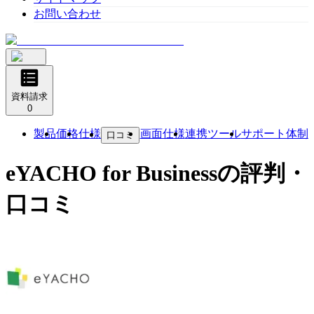
お問い合わせ
資料請求
0
製品
価格
仕様
画面仕様
連携ツール
サポート体制
口コミ
eYACHO for Business
の評判・
口コミ