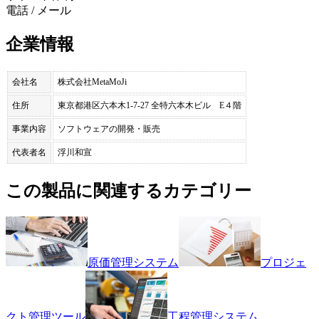
電話 / メール
企業情報
会社名
株式会社MetaMoJi
住所
東京都港区六本木1-7-27 全特六本木ビル E４階
事業内容
ソフトウェアの開発・販売
代表者名
浮川和宣
この製品に関連するカテゴリー
原価管理システム
プロジェ
クト管理ツール
工程管理システム