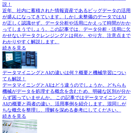
説！
近年、社内に蓄積された情報資産であるビッグデータの活用
が盛んになってきています。しかし未整備のデータではAI
が正しく認識せず、データ分析や活用にかえって時間がかか
ってしまうでしょう。この記事では、データ分析・活用に欠
かせないデータクレンジングとは何か、やり方、注意点まで
わかりやすく解説します。
続きを見る
データマイニングとAIの違いは何？概要と機械学習につい
ても解説！
データマイニングとAIはどう違うのでしょうか。どちらも
機械がデータを処理する概念を含むため、明確な区別が分か
らず困っていませんか。 この記事ではデータマイニングと
AIの概要と両者の違い、活用事例を紹介します。混同しが
ちな概念を整理し、理解を深める参考にしてください。
続きを見る