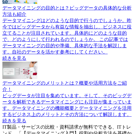
データマイニングの目的とは？ビッグデータの具体的な分析
方法も紹介
データマイニングはどのような目的で行うのでしょうか。昨
今ではビッグデータから有益な情報を抽出し、ビジネスに役
立てることが注目されています。具体的にどのような目的
で、どのようにして行われるのでしょうか。 この記事では
データマイニングの目的や準備、具体的な手法を解説しま
す。自社のデータを活かす参考にしてください。
続きを見る
データマイニングのメリットとは？概要や活用方法をご紹
介！
ビッグデータが注目を集めています。そして、そのビッグデ
ータを解析できるデータマイニングにも注目が集まっていま
す。データマイニングの機能概要とデータマイニングを活用
するビジネス上のメリットとその方法について解説します。
続きを見る
IT製品・サービスの比較・資料請求が無料でできる、ITトレ
ンド。「
【データマイニング入門】役割や分析方法を基礎か