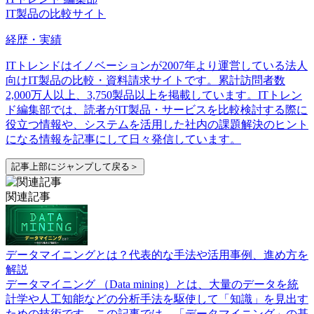
IT製品の比較サイト
経歴・実績
ITトレンドはイノベーションが2007年より運営している法人
向けIT製品の比較・資料請求サイトです。累計訪問者数
2,000万人以上、3,750製品以上を掲載しています。ITトレン
ド編集部では、読者がIT製品・サービスを比較検討する際に
役立つ情報や、システムを活用した社内の課題解決のヒント
になる情報を記事にして日々発信しています。
記事上部にジャンプして戻る＞
関連記事
データマイニングとは？代表的な手法や活用事例、進め方を
解説
データマイニング （Data mining）とは、大量のデータを統
計学や人工知能などの分析手法を駆使して「知識」を見出す
ための技術です。この記事では、「データマイニング」の基