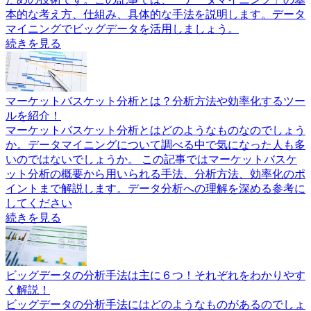
本的な考え方、仕組み、具体的な手法を説明します。データ
マイニングでビッグデータを活用しましょう。
続きを見る
マーケットバスケット分析とは？分析方法や効率化するツー
ルを紹介！
マーケットバスケット分析とはどのようなものなのでしょう
か。データマイニングについて調べる中で気になった人も多
いのではないでしょうか。 この記事ではマーケットバスケ
ット分析の概要から用いられる手法、分析方法、効率化のポ
イントまで解説します。データ分析への理解を深める参考に
してください
続きを見る
ビッグデータの分析手法は主に６つ！それぞれをわかりやす
く解説！
ビッグデータの分析手法にはどのようなものがあるのでしょ