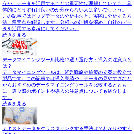
うか。データを活用することの重要性は理解していても、具
体的にどうすれば良いのか分からない人は多いでしょう。
この記事ではビッグデータの分析手法と、実際に分析する方
法、留意点を解説します。分析への理解を深め、自社のデー
タを活用する参考にしてください。
続きを見る
データマイニングツール比較12選！選び方・導入の注意点と
は？
データマイニングツールは、経営戦略や施策の立案に役立つ
製品です。この記事では導入実績や、データの見やすさなど
からおすすめのデータマイニングツールを比較するととも
に、選ぶ際のポイントや導入の注意点についても紹介しま
す。
続きを見る
テキストデータをクラスタリングする手法は？わかりやすく