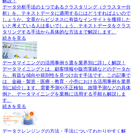
解説！
データ分析手法の１つであるクラスタリング（クラスター分
析）を、テキストデータに適用するにはどうすればよいので
しょうか。文章からビジネスに有益なインサイトを獲得した
いと考えている人は多いでしょう。テキストデータをクラス
タリングする手法から具体的な方法まで解説します。
続きを見る
データマイニングの活用事例５選を業界別に詳しく解説！
データマイニングとは、顧客情報や販売実績などのデータか
ら、有益な傾向や規則性を見つけ出す手法です。この記事で
は、金融・製造・医療・教育・小売における活用事例を業界
別に紹介します。需要予測や不正検知、故障予測などの具体
例と、データマイニングを業務に活用する手順も解説しま
す。
続きを見る
データクレンジングの方法・手法についてわかりやすく解