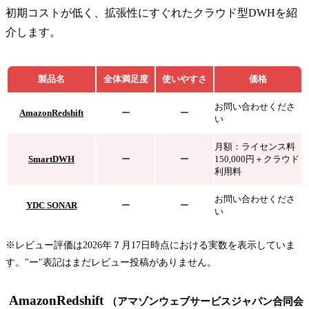
初期コストが低く、拡張性にすぐれたクラウド型DWHを紹
介します。
製品名
全体満足度
使いやすさ
価格
お問い合わせくださ
AmazonRedshift
ー
ー
い
月額：ライセンス料
SmartDWH
ー
ー
150,000円＋クラウド
利用料
お問い合わせくださ
YDC SONAR
ー
ー
い
※レビュー評価は2026年７月17日時点における実数を表示していま
す。"ー"表記はまだレビュー投稿がありません。
AmazonRedshift
（アマゾンウェブサービスジャパン合同会