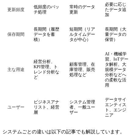
必要に応じ
低頻度のバッ
常時のデータ
更新頻度
たデータ追
チ処理
更新
加
長期間（履歴
短期間（リア
長期間（大
保存期間
データを蓄
ルタイムデー
量データの
積）
タが中心）
保管）
AI・機械学
習、IoTデー
経営分析、
顧客管理、在
タ解析、大
KPI管理、ト
主な用途
庫管理、販売
規模データ
レンド分析な
処理など
分析などへ
ど
の柔軟な活
用
データサイ
ビジネスアナ
システム管理
エンティス
ユーザー
リスト、経営
者、一般ユー
ト、エンジ
層
ザー
ニア
システムごとの違いは以下の記事でも解説しています。