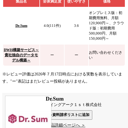
製品名
全体満足度
使いやすさ
価格
オンプレミス版：初
期費用無料、月額
120,900円～、クラウ
Dr.Sum
4.0(111件)
3.6
ド版：初期費用
500,000円、月額
150,000円～
DWH構築サービス～
お問い合わせくださ
貴社独自のデータモ
ー
ー
い
デル構築～
※レビュー評価は2026年７月17日時点における実数を表示していま
す。"ー"表記はまだレビュー投稿がありません。
Dr.Sum
ウイングアーク１ｓｔ株式会社
資料請求リストに追加
製品詳細ページへ ＞