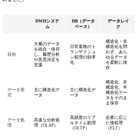
DWHシステ
DB（データ
データレイ
ム
ベース）
ク
構造化・非
大量のデータ
日常業務のト
構造化を問
を統合・保存
ランザクショ
わず、あら
目的
し、履歴分析
ン処理の効率
ゆるデータ
や意思決定を
化
を柔軟に保
支援
存
構造化、非
構造化、半
データ形
主に構造化デ
主に構造化デ
構造化デー
式
ータ
ータ
タをそのま
ま保存
高頻度のリア
必要に応じ
データ処
高速な分析処
ルタイム処理
た後処理
理
理（OLAP）
（OLTP）
（ELT）