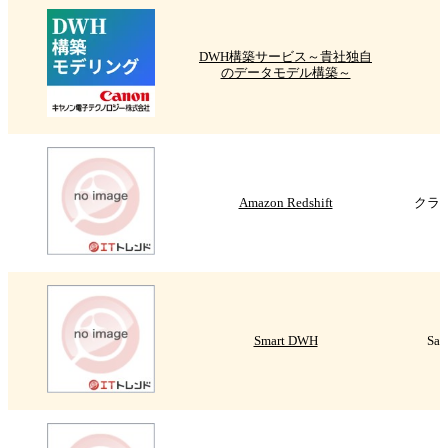
DWH構築サービス～貴社独自
のデータモデル構築～
Amazon Redshift
クラウ
Smart DWH
Sa