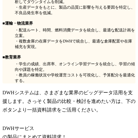
析してダウンタイムを削減。
・生産データをもとに、製品の品質に影響を与える要因を特定し、
不良品発生率を低減。
■運輸・物流業界
・配送ルート、時間、燃料消費データを統合し、最適な配送計画を
立案。
・複数倉庫の在庫データをDWHで統合し、最適な倉庫配置や在庫
補充を実現。
■教育業界
・学生の成績、出席率、オンライン学習データを統合し、学習の傾
向や課題を特定。
・教員の稼働状況や学校運営コストを可視化し、予算配分を最適化
する。
DWHシステムは、さまざまな業界のビッグデータ活用を支
援します。さっそく製品の比較・検討を進めたい方は、下の
ボタンより一括資料請求をご活用ください。
DWHサービス
の
製品
にまとめて資料請求！