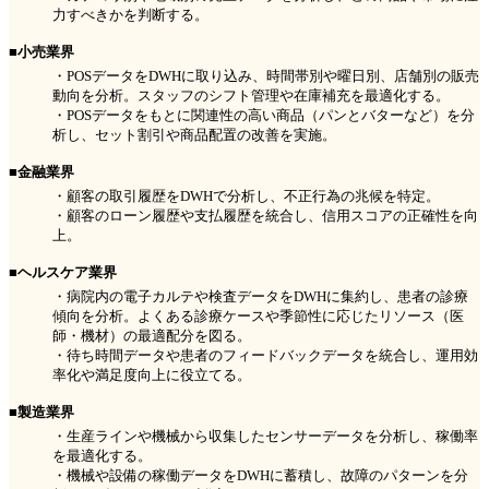
力すべきかを判断する。
■小売業界
・POSデータをDWHに取り込み、時間帯別や曜日別、店舗別の販売
動向を分析。スタッフのシフト管理や在庫補充を最適化する。
・POSデータをもとに関連性の高い商品（パンとバターなど）を分
析し、セット割引や商品配置の改善を実施。
■金融業界
・顧客の取引履歴をDWHで分析し、不正行為の兆候を特定。
・顧客のローン履歴や支払履歴を統合し、信用スコアの正確性を向
上。
■ヘルスケア業界
・病院内の電子カルテや検査データをDWHに集約し、患者の診療
傾向を分析。よくある診療ケースや季節性に応じたリソース（医
師・機材）の最適配分を図る。
・待ち時間データや患者のフィードバックデータを統合し、運用効
率化や満足度向上に役立てる。
■製造業界
・生産ラインや機械から収集したセンサーデータを分析し、稼働率
を最適化する。
・機械や設備の稼働データをDWHに蓄積し、故障のパターンを分