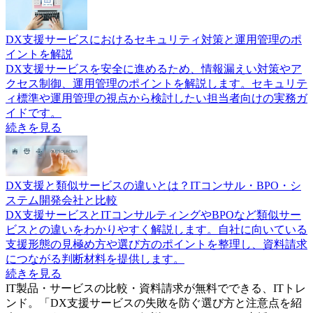
DX支援サービスにおけるセキュリティ対策と運用管理のポ
イントを解説
DX支援サービスを安全に進めるため、情報漏えい対策やア
クセス制御、運用管理のポイントを解説します。セキュリテ
ィ標準や運用管理の視点から検討したい担当者向けの実務ガ
イドです。
続きを見る
DX支援と類似サービスの違いとは？ITコンサル・BPO・シ
ステム開発会社と比較
DX支援サービスとITコンサルティングやBPOなど類似サー
ビスとの違いをわかりやすく解説します。自社に向いている
支援形態の見極め方や選び方のポイントを整理し、資料請求
につながる判断材料を提供します。
続きを見る
IT製品・サービスの比較・資料請求が無料でできる、ITトレ
ンド。「
DX支援サービスの失敗を防ぐ選び方と注意点を紹