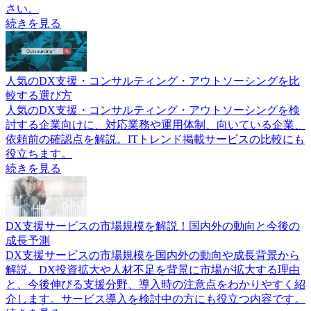
さい。
続きを見る
人気のDX支援・コンサルティング・アウトソーシングを比
較する選び方
人気のDX支援・コンサルティング・アウトソーシングを検
討する企業向けに、対応業務や運用体制、向いている企業、
依頼前の確認点を解説。ITトレンド掲載サービスの比較にも
役立ちます。
続きを見る
DX支援サービスの市場規模を解説！国内外の動向と今後の
成長予測
DX支援サービスの市場規模を国内外の動向や成長背景から
解説。DX投資拡大や人材不足を背景に市場が拡大する理由
と、今後伸びる支援分野、導入時の注意点をわかりやすく紹
介します。サービス導入を検討中の方にも役立つ内容です。