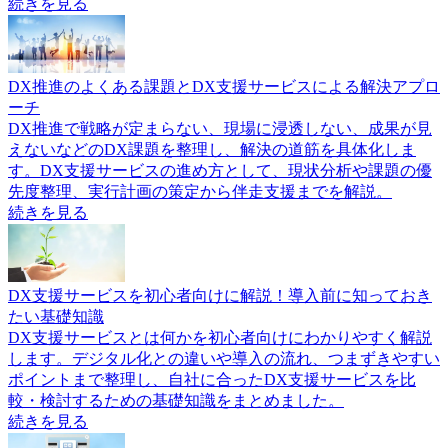
続きを見る
DX推進のよくある課題とDX支援サービスによる解決アプロ
ーチ
DX推進で戦略が定まらない、現場に浸透しない、成果が見
えないなどのDX課題を整理し、解決の道筋を具体化しま
す。DX支援サービスの進め方として、現状分析や課題の優
先度整理、実行計画の策定から伴走支援までを解説。
続きを見る
DX支援サービスを初心者向けに解説！導入前に知っておき
たい基礎知識
DX支援サービスとは何かを初心者向けにわかりやすく解説
します。デジタル化との違いや導入の流れ、つまずきやすい
ポイントまで整理し、自社に合ったDX支援サービスを比
較・検討するための基礎知識をまとめました。
続きを見る