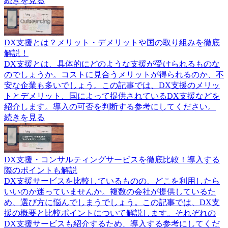
続きを見る
DX支援とは？メリット・デメリットや国の取り組みを徹底
解説！
DX支援とは、具体的にどのような支援が受けられるものな
のでしょうか。コストに見合うメリットが得られるのか、不
安な企業も多いでしょう。この記事では、DX支援のメリッ
トとデメリット、国によって提供されているDX支援などを
紹介します。導入の可否を判断する参考にしてください。
続きを見る
DX支援・コンサルティングサービスを徹底比較！導入する
際のポイントも解説
DX支援サービスを比較しているものの、どこを利用したら
いいのか迷っていませんか。複数の会社が提供しているた
め、選び方に悩んでしまうでしょう。この記事では、DX支
援の概要と比較ポイントについて解説します。それぞれの
DX支援サービスも紹介するため、導入する参考にしてくだ