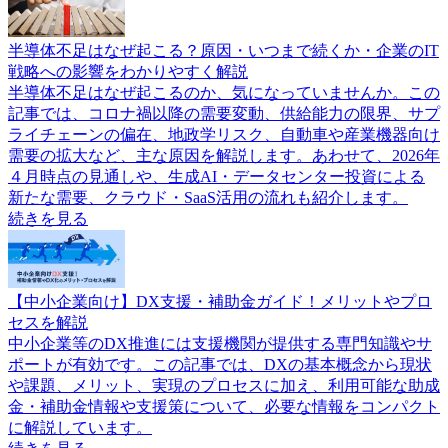
半導体不足はなぜ起こる？原因・いつまで続くか・企業のIT
戦略への影響をわかりやすく解説
半導体不足はなぜ起こるのか、気になっていませんか。この
記事では、コロナ禍以降の需要変動、供給能力の限界、サプ
ライチェーンの偏在、地政学リスク、自動車や産業機器向け
需要の拡大など、主な原因を解説します。あわせて、2026年
４月時点の見通しや、生成AI・データセンター投資による
新たな需要、クラウド・SaaS活用の流れも紹介します。
続きを見る
【中小企業向け】DX支援・補助金ガイド！メリットやプロ
セスを解説
中小企業等のDX推進には支援機関が提供する専門知識やサ
ポートが有効です。この記事では、DXの基本概念から現状
や課題、メリット、実現のプロセスに加え、利用可能な助成
金・補助金情報や支援策について、必要な情報をコンパクト
に解説しています。