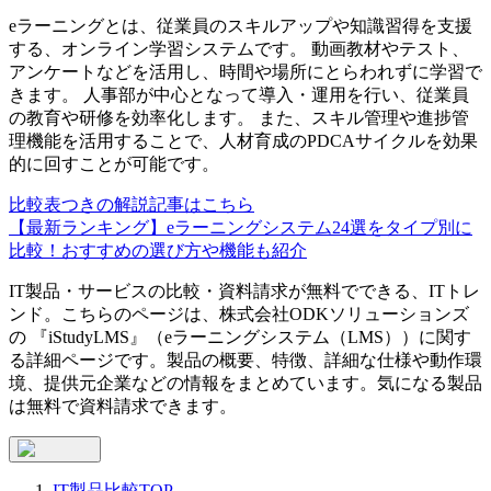
eラーニングとは、従業員のスキルアップや知識習得を支援
する、オンライン学習システムです。 動画教材やテスト、
アンケートなどを活用し、時間や場所にとらわれずに学習で
きます。 人事部が中心となって導入・運用を行い、従業員
の教育や研修を効率化します。 また、スキル管理や進捗管
理機能を活用することで、人材育成のPDCAサイクルを効果
的に回すことが可能です。
比較表つきの解説記事はこちら
【最新ランキング】eラーニングシステム24選をタイプ別に
比較！おすすめの選び方や機能も紹介
IT製品・サービスの比較・資料請求が無料でできる、ITトレ
ンド。こちらのページは、
株式会社ODKソリューションズ
の 『
iStudyLMS
』（
eラーニングシステム（LMS）
）に関す
る詳細ページです。製品の概要、特徴、詳細な仕様や動作環
境、提供元企業などの情報をまとめています。気になる製品
は無料で資料請求できます。
IT製品比較TOP