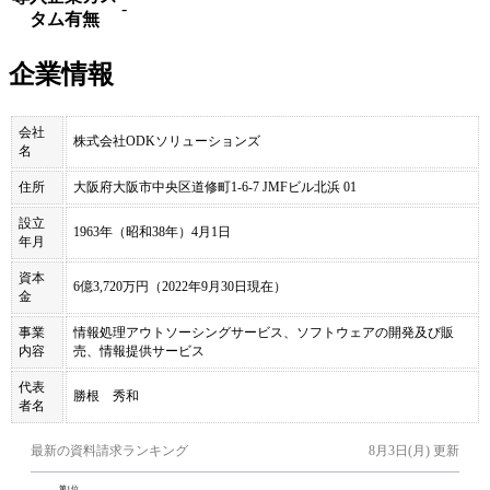
-
タム有無
企業情報
会社
株式会社ODKソリューションズ
名
住所
大阪府大阪市中央区道修町1-6-7 JMFビル北浜 01
設立
1963年（昭和38年）4月1日
年月
資本
6億3,720万円（2022年9月30日現在）
金
事業
情報処理アウトソーシングサービス、ソフトウェアの開発及び販
内容
売、情報提供サービス
代表
勝根 秀和
者名
最新の資料請求ランキング
8月3日(月)
更新
第
1
位