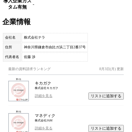
導入企業カス
-
タム有無
企業情報
会社名
株式会社テラ
住所
神奈川県鎌倉市由比ガ浜二丁目2番37号
代表者名
佐藤 渉
最新の資料請求ランキング
8月3日(月)
更新
第
1
位
キカガク
株式会社キカガク
リストに追加する
詳細を見る
第
2
位
マネディク
株式会社JAM
リストに追加する
詳細を見る