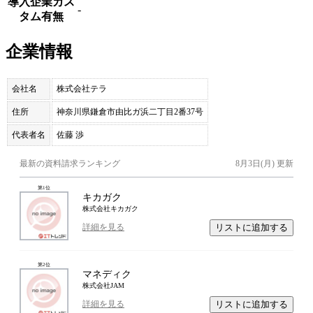
導入企業カス
-
タム有無
企業情報
会社名
株式会社テラ
住所
神奈川県鎌倉市由比ガ浜二丁目2番37号
代表者名
佐藤 渉
最新の資料請求ランキング
8月3日(月)
更新
第
1
位
キカガク
株式会社キカガク
リストに追加する
詳細を見る
第
2
位
マネディク
株式会社JAM
リストに追加する
詳細を見る