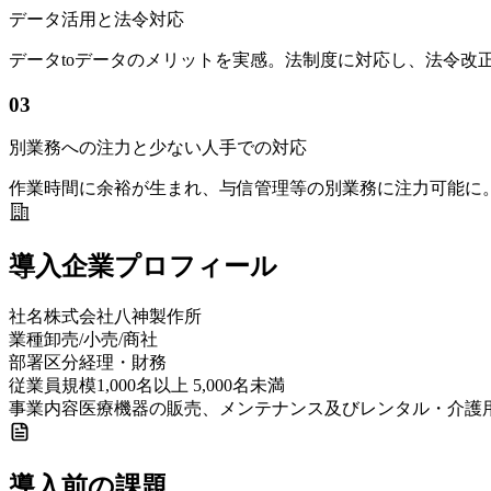
データ活用と法令対応
データtoデータのメリットを実感。法制度に対応し、法令改
03
別業務への注力と少ない人手での対応
作業時間に余裕が生まれ、与信管理等の別業務に注力可能に
導入企業プロフィール
社名
株式会社八神製作所
業種
卸売/小売/商社
部署区分
経理・財務
従業員規模
1,000名以上 5,000名未満
事業内容
医療機器の販売、メンテナンス及びレンタル・介護
導入前の課題