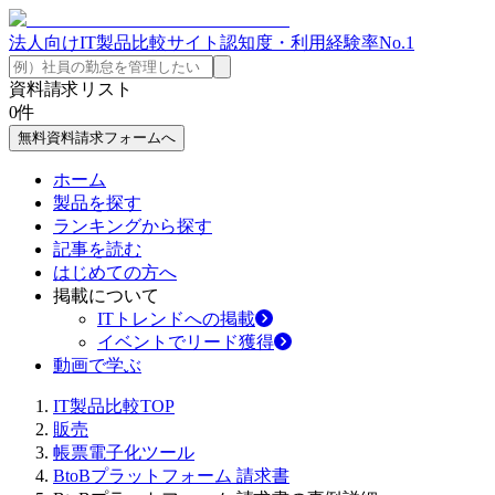
法人向けIT製品比較サイト
認知度・利用経験率No.1
資料請求リスト
0
件
無料資料請求フォームへ
ホーム
製品を探す
ランキングから探す
記事を読む
はじめての方へ
掲載について
ITトレンドへの掲載
イベントでリード獲得
動画で学ぶ
IT製品比較TOP
販売
帳票電子化ツール
BtoBプラットフォーム 請求書