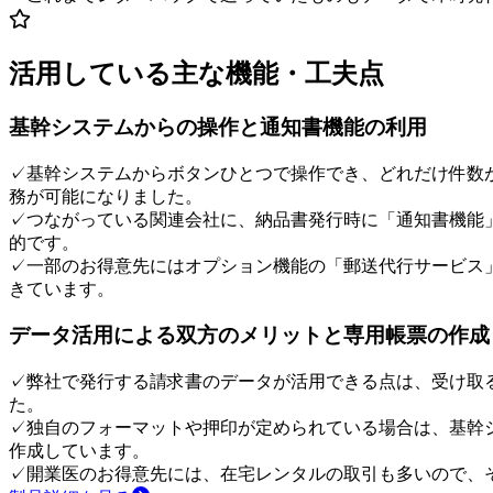
活用している主な機能・工夫点
基幹システムからの操作と通知書機能の利用
✓
基幹システムからボタンひとつで操作でき、どれだけ件数
務が可能になりました。
✓
つながっている関連会社に、納品書発行時に「通知書機能
的です。
✓
一部のお得意先にはオプション機能の「郵送代行サービス
きています。
データ活用による双方のメリットと専用帳票の作成
✓
弊社で発行する請求書のデータが活用できる点は、受け取る
た。
✓
独自のフォーマットや押印が定められている場合は、基幹
作成しています。
✓
開業医のお得意先には、在宅レンタルの取引も多いので、