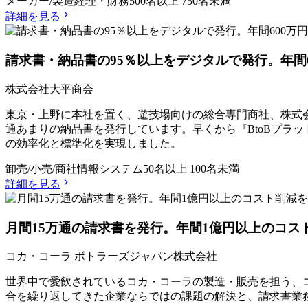
メーカー/製造
経理・財務
500名以上 750名未満
詳細を見る
請求書・納品書の95％以上をデジタルで発行。年間
株式会社大平商会
東京・上野に本社を置く、遊技場向けの総合専門商社、株式会社
通あまりの納品書を発行しています。早くから『BtoBプラ
の効率化と標準化を実現しました。
卸売/小売/商社
情報システム
50名以上 100名未満
詳細を見る
月間15万通の請求書を発行。年間1億円以上のコ
コカ・コーラ ボトラーズジャパン株式会社
世界中で愛飲されているコカ・コーラの製造・販売を担う、コ
合を繰り返してきた企業ならではの課題の解決と、請求書業