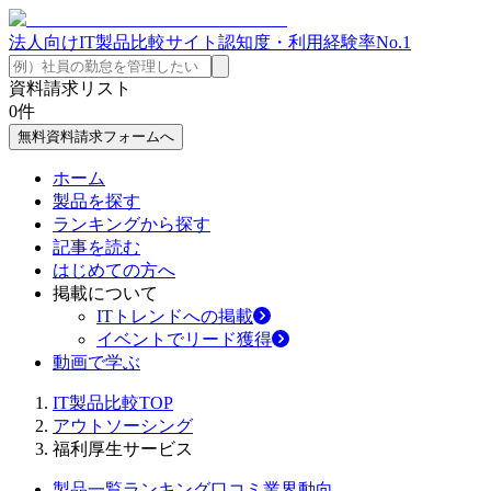
法人向けIT製品比較サイト
認知度・利用経験率No.1
資料請求リスト
0
件
無料資料請求フォームへ
ホーム
製品を探す
ランキングから探す
記事を読む
はじめての方へ
掲載について
ITトレンドへの掲載
イベントでリード獲得
動画で学ぶ
IT製品比較TOP
アウトソーシング
福利厚生サービス
製品一覧
ランキング
口コミ
業界動向