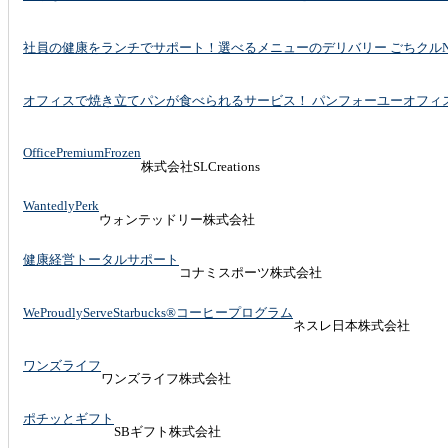
社員の健康をランチでサポート！選べるメニューのデリバリー ごちクルN
オフィスで焼き立てパンが食べられるサービス！ パンフォーユーオフィ
OfficePremiumFrozen
株式会社SLCreations
WantedlyPerk
ウォンテッドリー株式会社
健康経営トータルサポート
コナミスポーツ株式会社
WeProudlyServeStarbucks®コーヒープログラム
ネスレ日本株式会社
ワンズライフ
ワンズライフ株式会社
ポチッとギフト
SBギフト株式会社