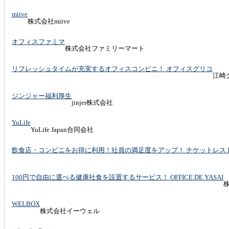
miive
株式会社miive
オフィスファミマ
株式会社ファミリーマート
リフレッシュタイムが充実するオフィスコンビニ！ オフィスグリコ
江崎
ジンジャー福利厚生
jinjer株式会社
YuLife
YuLife Japan合同会社
飲食店・コンビニをお得に利用！社員の満足度をアップ！ チケットレス
100円で自由に選べる健康社食を設置するサービス！ OFFICE DE YASAI
株
WELBOX
株式会社イーウェル