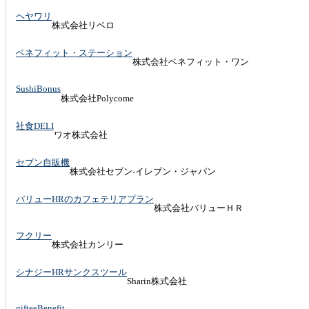
ヘヤワリ
株式会社リベロ
ベネフィット・ステーション
株式会社ベネフィット・ワン
SushiBonus
株式会社Polycome
社食DELI
ワオ株式会社
セブン自販機
株式会社セブン-イレブン・ジャパン
バリューHRのカフェテリアプラン
株式会社バリューＨＲ
フクリー
株式会社カンリー
シナジーHRサンクスツール
Sharin株式会社
gifteeBenefit