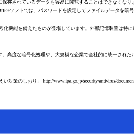
に保存されているデータを容易に閲覧することはできなくなり
ft Officeソフトでは、パスワードを設定してファイルデータ
暗号化機能を備えたものが登場しています。外部記憶装置は特
す。高度な暗号化処理や、大規模な企業で全社的に統一された
漏えい対策のしおり」
http://www.ipa.go.jp/security/antivirus/documen