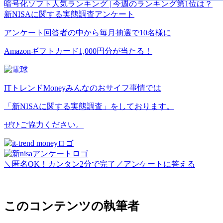
暗号化ソフト
人気ランキング | 今週のランキング第1位は？
新NISAに関する実態調査アンケート
アンケート回答者の中から毎月抽選で10名様に
Amazonギフトカード1,000円分が当たる！
ITトレンドMoneyみんなのおサイフ事情では
「新NISAに関する実態調査」をしております。
ぜひご協力ください。
＼匿名OK！カンタン2分で完了／
アンケートに答える
＞
このコンテンツの執筆者