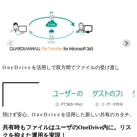
O n e D r i v e を活用しで双方間でファイルの受け渡し
預けず安心。O n e D r i v e を活用した新しい共有のカタチ。
共有時もファイルはユーザのOneDrive内に。リス
クを抑えた運用を実現！