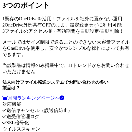
3つのポイント
1
既存のOneDriveを活用！ファイルを社外に置かない運用
2
OneDrive外部共有OFFのまま、設定変更せずに利用可能
3
ファイルのアクセス権・有効期間を自動設定/自動削除！
メールではサイズ制限で送ることのできない大容量ファイル
をOneDriveを使用し、安全かつシンプルな操作によって共有
できます。
当該製品は情報のみ掲載中で、ITトレンドからお問い合わせ
いただけません
法人向けファイル転送システム
でお問い合わせの多い
製品は？
月間ランキングページへ
対応機能
送信キャンセル（誤送信防止）
送受信管理ログ
SSL暗号化
ウイルススキャン