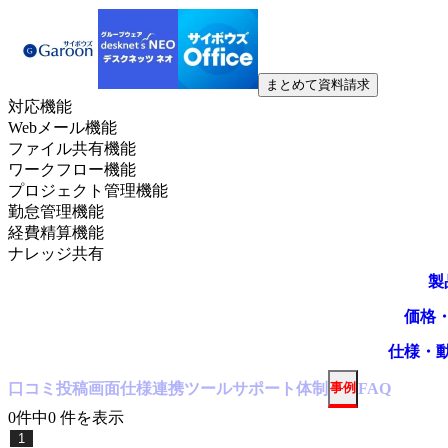
まとめて資料請求
対応機能
Webメール機能
ファイル共有機能
ワークフロー機能
プロジェクト管理機能
勤怠管理機能
経費精算機能
ナレッジ共有
製
価格
仕様・
口コミ
投稿
画面仕様
連携ツール
サポート体制
事例
FAQ
0
件中
0
件
を表示
1