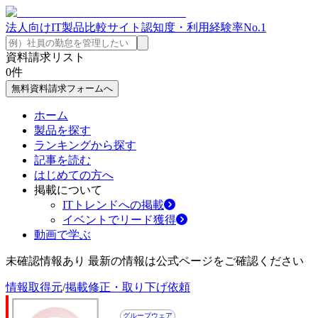
法人向けIT製品比較サイト
認知度・利用経験率No.1
資料請求リスト
0
件
無料資料請求フォームへ
ホーム
製品を探す
ランキングから探す
記事を読む
はじめての方へ
掲載について
ITトレンドへの掲載
イベントでリード獲得
動画で学ぶ
未確認情報あり 最新の情報は公式ページをご確認ください
情報取得元
/
掲載修正・取り下げ依頼
グループウェア