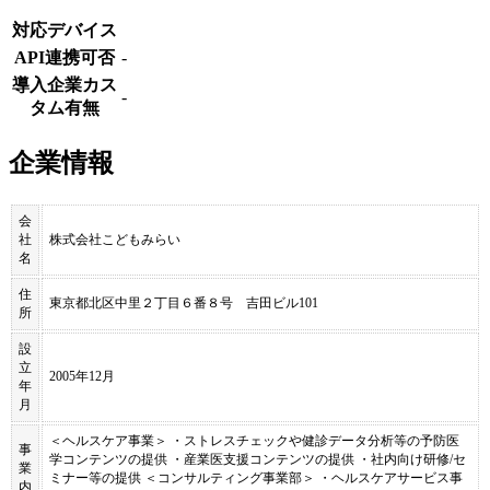
対応デバイス
API連携可否
-
導入企業カス
-
タム有無
企業情報
会
社
株式会社こどもみらい
名
住
東京都北区中里２丁目６番８号 吉田ビル101
所
設
立
2005年12月
年
月
＜ヘルスケア事業＞ ・ストレスチェックや健診データ分析等の予防医
事
学コンテンツの提供 ・産業医支援コンテンツの提供 ・社内向け研修/セ
業
ミナー等の提供 ＜コンサルティング事業部＞ ・ヘルスケアサービス事
内