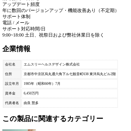
アップデート頻度
年に数回のバージョンアップ・機能改善あり（不定期）
サポート体制
電話 / メール
サポート対応時間/日
9:00~18:00 土日、祝祭日および弊社休業日を除く
企業情報
会社名
エムスリーヘルスデザイン株式会社
住所
京都市中京区烏丸通六角下ル七観音町638 東洋烏丸ビル2階
設立年月
1985年（昭和60年）7月
資本金
6,450万円
代表者名
由良 慧多
この製品に関連するカテゴリー