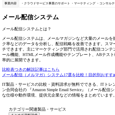
事業内容
・クラウドサービス事業のサポート ・マーケティング ・コンサル
メール配信システム
メール配信システム
とは？
メール配信システムは、メールマガジンなど大量のメールを
ク率などのデータを分析し、配信戦略を改善できます。スマ
チできます。主にマーケティング部門で活用され配信コンテ
ール機能、HTMLメール作成機能やテンプレート、ABテス
率的に展開できます。
比較表つきの解説記事はこちら
メール配信（メルマガ）システム17選を比較！目的別おすす
IT製品・サービスの比較・資料請求が無料でできる、ITトレ
ン合同会社
の 『
Amazon Simple Email Service
』（
メール配信シ
な仕様や動作環境、提供元企業などの情報をまとめています
カテゴリー関連製品・サービス