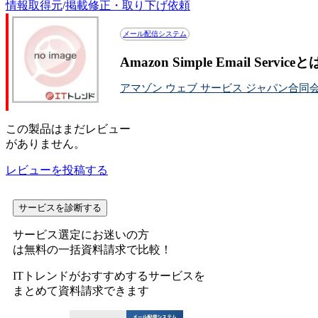
情報取得元
/
掲載修正・取り下げ依頼
メール配信システム
Amazon Simple Email Se
アマゾン ウェブ サービス ジャパン合同
この
製品
はまだレビュー
がありません。
レビューを投稿する
サービスを診断する
サービス選定にお迷いの方
は無料の一括資料請求で比較！
ITトレンドがおすすめするサービスを
まとめて資料請求できます