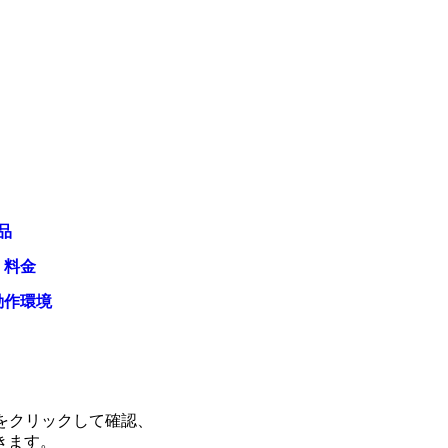
品
・料金
動作環境
をクリックして確認、
きます。