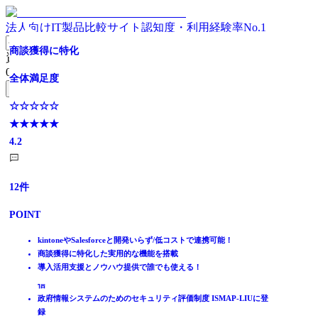
法人向けIT製品比較サイト
認知度・利用経験率No.1
【営業成果につながるメールマーケティング】Sansanのメ
10,000社超の導入実績/メール配信
【無料トライアル有】国内最大級の配信実績！メール配信
マルチチャネルでパーソナルなコミュニケーションを実現
【顧客導入数シェア15年連続No.1】大規模配信を低価格で
大量高速メルマガ配信システム・いまなら無料トライアル
【ISMAP-LIU登録】シェアNO.1のメール・メルマガ配信
商談獲得に特化
資料請求リスト
ール配信
システム
実現
も実施中
システム
0
件
全体満足度
全体満足度
全体満足度
無料資料請求フォームへ
全体満足度
全体満足度
全体満足度
全体満足度
全体満足度
☆☆☆☆☆
☆☆☆☆☆
☆☆☆☆☆
ホーム
☆☆☆☆☆
★★★★★
☆☆☆☆☆
★★★★★
☆☆☆☆☆
☆☆☆☆☆
☆☆☆☆☆
★★★★★
製品を探す
★★★★★
4.1
★★★★★
3.8
★★★★★
★★★★★
★★★★★
4.2
ランキングから探す
4.2
4.3
4.3
4.0
4.0
記事を読む
はじめての方へ
144
36
12
件
件
件
掲載について
ITトレンドへの掲載
3049
40
28
28
13
件
件
件
件
件
POINT
POINT
POINT
イベントでリード獲得
POINT
POINT
POINT
POINT
POINT
動画で学ぶ
kintoneやSalesforceと開発いらず/低コストで連携可能！
顧客の属性情報に基づいたパーソナライズされたコンテンツの配
kintoneやSalesforceと開発いらず/低コストで連携可能！
シンプルな機能・操作で誰でもカンタンにメール配信ができる
信
商談獲得に特化した実用的な機能を搭載
名刺をデータ化することで、正確な顧客情報の配信リストが完成
国内最大級 月間89億通の配信実績と毎時1,300万通の配信スピー
⼤企業、⾃治体に選ばれ顧客導入数15年連続No.1
初期費用0円・月額4000円から利用可能なメール配信システム
シリーズ導入実績10,000社以上！毎時1,000万通※以上の高速配信
IT製品比較TOP
楽楽メールマーケティング独自の機能で分析・改善業務を自動化
AIを使って顧客行動を読み解き、メール配信を最適化
導入活用支援とノウハウ提供で誰でも使える！
標準搭載された企業情報を活用して、ターゲティング配信が可能
ド
27,000社以上の顧客基盤を活かし、⼤規模配信を低コストで実現
HTMLの知識は不要！スマホ対応メールを誰でも簡単に配信でき
使いやすさ抜群で高機能。CSVリスト配信／データベース連携配
メール・FAX・SMS
ドラッグ&ドロップで直感的に反応の得れる顧客セグメントを抽
一括配信とOne to Oneメール配信の両方に対応
HTMLエディター/顧客管理/効果測定/シナリオ配信 等全て標準搭
直感的に使えて簡単なHTMLエディタ/効果測定機能を搭載
ます
信
メール配信システム
出
載
開封・クリックなどはグラフやヒートマップで見やすく分析可能
政府情報システムのためのセキュリティ評価制度 ISMAP-LIUに登
Amazon Simple Email Service
配信通数無制限！月額5,000円～利用可能、なりすまし対策も万全
録