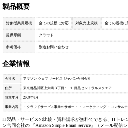
製品概要
対象従業員規模
全ての規模に対応
対象売上規模
全ての規模に
提供形態
クラウド
参考価格
別途お問い合わせ
企業情報
会社名
アマゾン ウェブ サービス ジャパン合同会社
住所
東京都品川区上大崎３丁目１−１ 目黒セントラルスクエア
設立年月
2009年8月
事業内容
・クラウドサービス事業のサポート ・マーケティング ・コンサル
IT製品・サービスの比較・資料請求が無料でできる、ITトレ
ン合同会社
の 『
Amazon Simple Email Service
』（
メール配信シ