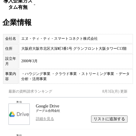
導入企業カス
-
タム有無
企業情報
会社名
エヌ・ティ・ティ・スマートコネクト株式会社
住所
大阪府大阪市北区大深町3番1号 グランフロント大阪タワーC13階
設立年
2000年3月
月
事業内
・ハウジング事業 ・クラウド事業 ・ストリーミング事業 ・データ
容
分析・活用事業
最新の資料請求ランキング
8月3日(月)
更新
第
1
位
Google Drive
グーグル合同会社
リストに追加する
詳細を見る
第
2
位