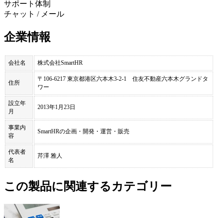
サポート体制
チャット / メール
企業情報
会社名
株式会社SmartHR
〒106-6217 東京都港区六本木3-2-1 住友不動産六本木グランドタ
住所
ワー
設立年
2013年1月23日
月
事業内
SmartHRの企画・開発・運営・販売
容
代表者
芹澤 雅人
名
この製品に関連するカテゴリー