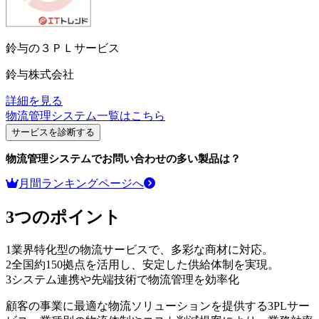
鈴与の３ＰＬサービス
鈴与株式会社
詳細を見る
物流管理システム
一覧はこちら
サービスを診断する
物流管理システム
でお問い合わせの多い製品は？
月間ランキングページへ
3つのポイント
1
業界特化型の物流サービスで、多彩な商材に対応。
2
全国約150拠点を活用し、安定した供給体制を実現。
3
システム連携や先端技術で物流管理を効率化
顧客の事業に最適な物流ソリューションを提供する3PLサー